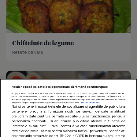
Chiftelute de legume
Retete de vara.
Nouă ne pasă ca datele tale personale să rămână confidențiale
Noi și partenerii noștri
1019
stocăm și/sau accesăm informații pe dispozitivul dvs., precum identificatorii cookie unici
pentru prelucrarea datelor cu caracter personal. Puteți accepta sau gestiona preferințele dvs. făcând clic mai jos,
respectiv vă puteți opune utilizării unui interes legitim în orice moment pe pagina cu politica de confidențialitate. Aceste
alegeri vor fi raportate partenerilor noștri și nu vă vor afecta navigarea.
Mai multe detalii
Noi si partenerii nostri (retelele de socializare si agentiile de publicitate
partenere, precum si furnizorii nostri de servicii de date analitice)
prelucram date pentru a permite website-ului sa functioneze, pentru a
personaliza continutul si anunturile publicitare afisate in functie de
interesele si/sau profilul dvs., pentru a va oferi functionalitati aferente
retelelor de socializare si pentru a analiza traficul pe website. Beneficiati
de drepturile prevazute de art. 15-22 din GDPR in legatura cu prelucrarea