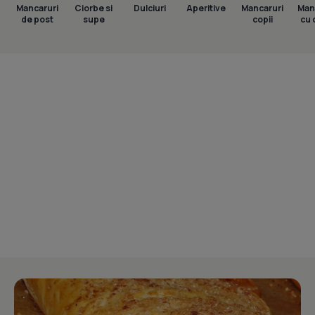
Mancaruri
Ciorbe si
Dulciuri
Aperitive
Mancaruri
Man
de post
supe
copii
cu 