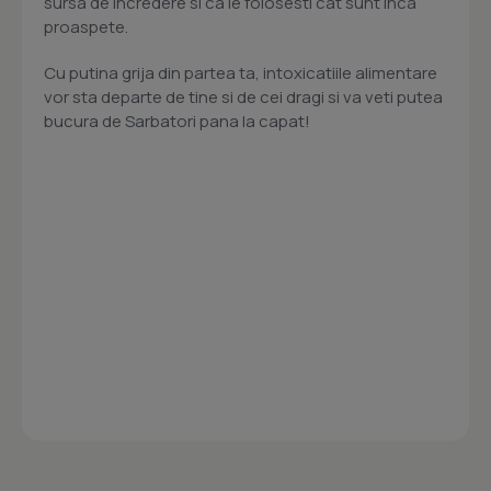
sursa de incredere si ca le folosesti cat sunt inca
proaspete.
Cu putina grija din partea ta, intoxicatiile alimentare
vor sta departe de tine si de cei dragi si va veti putea
bucura de Sarbatori pana la capat!