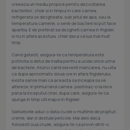
creeaza un mediu propice pentru dezvoltarea
bacteriilor; chiar si in timpul in care carnea
refrigerata se dezgheata, sub jetul de apa, sau la
temperatura camerei, o serie de bacterii isi pot face
aparitia. E de preferat sa dezgheti carnea in frigider,
si nu in afara acestuia, chiar daca va lua mai mult
timp.
Cand gatesti, asigura-te ca temperatura este
potrivita si detul de inalta pentru a ucide orice urma
de bacterie. Atunci cand servesti mancarea, nu uita
ca dupa aproximativ doua ore in afara frigiderului,
exista sanse mari ca aceasta sa inceapa sa se
altereze. In primul rand carnea: pastreaz-o la rece
pana la inceputul cinei, dupa care, asigura-te ca
ajunge in timp util inapoi in frigider.
Sarbatorile aduc o data cu ele o multime de prajituri,
creme, dar si destule pericole. Mai ales daca
folosesti oua crude, asigura-te ca provin dintr-o