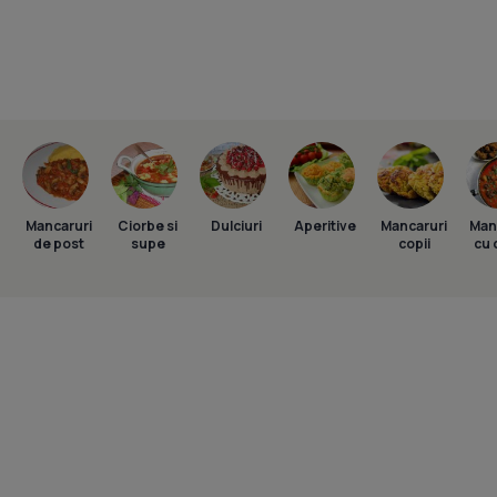
Mancaruri
Ciorbe si
Dulciuri
Aperitive
Mancaruri
Man
de post
supe
copii
cu 