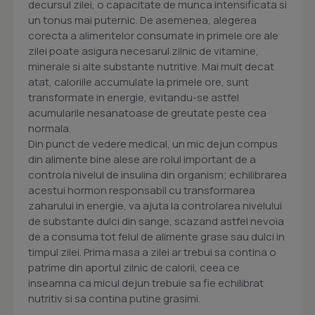
decursul zilei, o capacitate de munca intensificata si
un tonus mai puternic. De asemenea, alegerea
corecta a alimentelor consumate in primele ore ale
zilei poate asigura necesarul zilnic de vitamine,
minerale si alte substante nutritive. Mai mult decat
atat, caloriile accumulate la primele ore, sunt
transformate in energie, evitandu-se astfel
acumularile nesanatoase de greutate peste cea
normala.
Din punct de vedere medical, un mic dejun compus
din alimente bine alese are rolul important de a
controla nivelul de insulina din organism; echilibrarea
acestui hormon responsabil cu transformarea
zaharului in energie, va ajuta la controlarea nivelului
de substante dulci din sange, scazand astfel nevoia
de a consuma tot felul de alimente grase sau dulci in
timpul zilei. Prima masa a zilei ar trebui sa contina o
patrime din aportul zilnic de calorii, ceea ce
inseamna ca micul dejun trebuie sa fie echilibrat
nutritiv si sa contina putine grasimi.