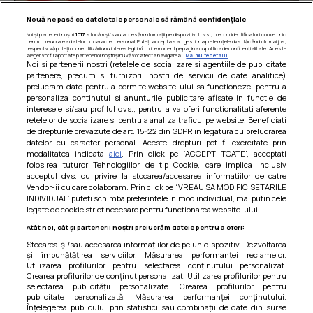
Nouă ne pasă ca datele tale personale să rămână confidențiale
Noi și partenerii noștri
1017
stocăm și/sau accesăm informații pe dispozitivul dvs., precum identificatorii cookie unici
pentru prelucrarea datelor cu caracter personal. Puteți accepta sau gestiona preferințele dvs. făcând clic mai jos,
respectiv vă puteți opune utilizării unui interes legitim în orice moment pe pagina cu politica de confidențialitate. Aceste
alegeri vor fi raportate partenerilor noștri și nu vă vor afecta navigarea.
Mai multe detalii
Noi si partenerii nostri (retelele de socializare si agentiile de publicitate
partenere, precum si furnizorii nostri de servicii de date analitice)
prelucram date pentru a permite website-ului sa functioneze, pentru a
personaliza continutul si anunturile publicitare afisate in functie de
interesele si/sau profilul dvs., pentru a va oferi functionalitati aferente
retelelor de socializare si pentru a analiza traficul pe website. Beneficiati
de drepturile prevazute de art. 15-22 din GDPR in legatura cu prelucrarea
datelor cu caracter personal. Aceste drepturi pot fi exercitate prin
modalitatea indicata
aici
. Prin click pe “ACCEPT TOATE”, acceptati
Barcute din vinete cu arpagic rosu
folosirea tuturor Tehnologiilor de tip Cookie, care implica inclusiv
acceptul dvs. cu privire la stocarea/accesarea informatiilor de catre
Un deliciu usor de preparat!
Vendor-ii cu care colaboram. Prin click pe “VREAU SA MODIFIC SETARILE
INDIVIDUAL” puteti schimba preferintele in mod individual, mai putin cele
legate de cookie strict necesare pentru functionarea website-ului.
Atât noi, cât și partenerii noștri prelucrăm datele pentru a oferi:
Stocarea și/sau accesarea informațiilor de pe un dispozitiv. Dezvoltarea
și îmbunătățirea serviciilor. Măsurarea performanței reclamelor.
Utilizarea profilurilor pentru selectarea conținutului personalizat.
Crearea profilurilor de conținut personalizat. Utilizarea profilurilor pentru
selectarea publicității personalizate. Crearea profilurilor pentru
publicitate personalizată. Măsurarea performanței conținutului.
Înțelegerea publicului prin statistici sau combinații de date din surse