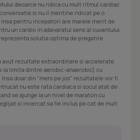
ntului deoarce nu ridica cu mult ritmul cardiac
 conversatie si nu il mentine ridicat pe o
 Insa pentru incepatori are marele merit de
tru un cardio in adevaratul sens al cuvantului,
reprezenta solutia optima de pregatire
u avut rezultate extraordinare si accelerate
 la limita dintre aerobic-anaerobic) cu
Insa doar din "mers pe jos" rezultatele vor fi
ntrucat nu este rata cardiaca si socul atat de
 cand se ajunge la un nivel de maraton cu
glijat si incercat sa fie inclus pe cat de mult