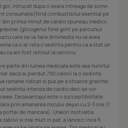
 gol, intrucat dupa o seara intreaga de somn
nt consumate(fiind combustibilul esential pe
ar din primul minut de cardio spuneau medicii
grasime (glicogenul fiind golit pe parcursul
 lucru care se va face dimineata nu va avea
lema ca s-ar rata o sedinta pentru ca a stat un
u ca am fost retinut la serviciu.
are parte din lumea medicala este asa numitul
iar daca ai pierdut 700 calorii la o sedinta
va ramane ridicat si pus pe a stoarce grasime
ut sedinta intensa de cardio deci se vor
aceea. Dezavantajul este o succeptibilitate
ara prin amanarea micului dejun cu 2-3 ore (1
sa poftei de mancare). Uneori motivatia
 zabovi si mai mult in pat, a lancezi inca 5
junge sa fie lasata pe maine. Tot medical au