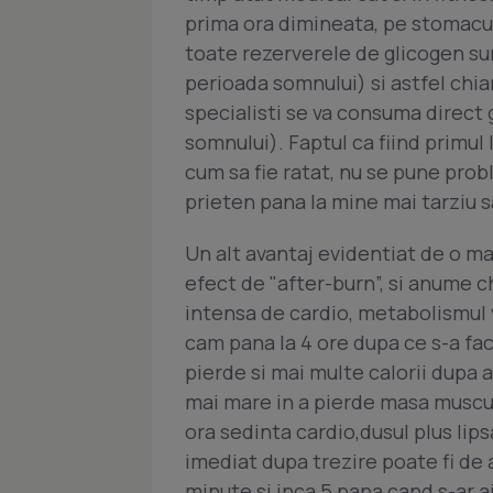
prima ora dimineata, pe stomacul
toate rezerverele de glicogen su
perioada somnului) si astfel chi
specialisti se va consuma direct 
somnului). Faptul ca fiind primul
cum sa fie ratat, nu se pune prob
prieten pana la mine mai tarziu sa
Un alt avantaj evidentiat de o m
efect de "after-burn”, si anume ch
intensa de cardio, metabolismul 
cam pana la 4 ore dupa ce s-a fac
pierde si mai multe calorii dupa 
mai mare in a pierde masa muscul
ora sedinta cardio,dusul plus lip
imediat dupa trezire poate fi de a
minute si inca 5 pana cand s-ar a