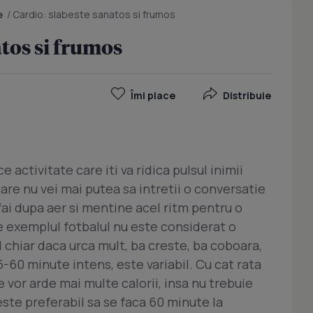
e
/
Cardio: slabeste sanatos si frumos
atos si frumos
Îmi place
Distribuie
 activitate care iti va ridica pulsul inimii
care nu vei mai putea sa intretii o conversatie
afai dupa aer si mentine acel ritm pentru o
 exemplul fotbalul nu este considerat o
 chiar daca urca mult, ba creste, ba coboara,
-60 minute intens, este variabil. Cu cat rata
 vor arde mai multe calorii, insa nu trebuie
este preferabil sa se faca 60 minute la