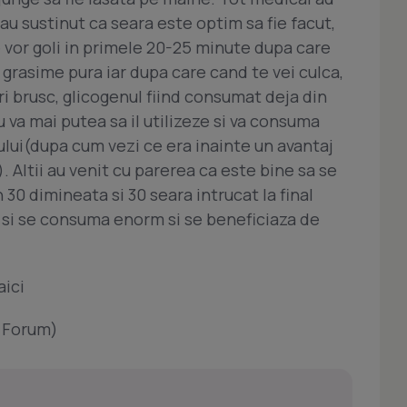
au sustinut ca seara este optim sa fie facut,
 vor goli in primele 20-25 minute dupa care
grasime pura iar dupa care cand te vei culca,
i brusc, glicogenul fiind consumat deja din
va mai putea sa il utilizeze si va consuma
ui(dupa cum vezi ce era inainte un avantaj
). Altii au venit cu parerea ca este bine sa se
30 dimineata si 30 seara intrucat la final
a si se consuma enorm si se beneficiaza de
aici
o Forum)