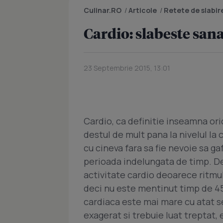
Culinar.RO
/
Articole
/
Retete de slabir
Cardio: slabeste san
23 Septembrie 2015, 13:01
Cardio, ca definitie inseamna orice
destul de mult pana la nivelul la 
cu cineva fara sa fie nevoie sa g
perioada indelungata de timp. De
activitate cardio deoarece ritmul
deci nu este mentinut timp de 45
cardiaca este mai mare cu atat se
exagerat si trebuie luat treptat, 