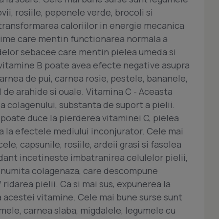
vii, rosiile, pepenele verde, brocoli si
 transformarea caloriilor in energie mecanica
ime care mentin functionarea normala a
andelor sebacee care mentin pielea umeda si
i vitamine B poate avea efecte negative asupra
carnea de pui, carnea rosie, pestele, bananele,
l de arahide si ouale. Vitamina C - Aceasta
 colagenului, substanta de suport a pielii.
 poate duce la pierderea vitaminei C, pielea
a la efectele mediului inconjurator. Cele mai
le, capsunile, rosiile, ardeii grasi si fasolea
dant incetineste imbatranirea celulelor pielii,
 numita colagenaza, care descompune
ridarea pielii. Ca si mai sus, expunerea la
 acestei vitamine. Cele mai bune surse sunt
mele, carnea slaba, migdalele, legumele cu