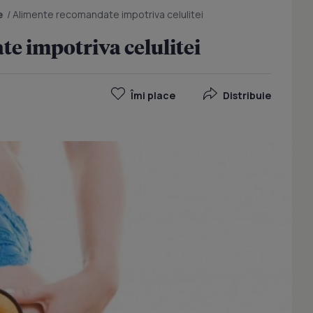
e
/
Alimente recomandate impotriva celulitei
e impotriva celulitei
Îmi place
Distribuie