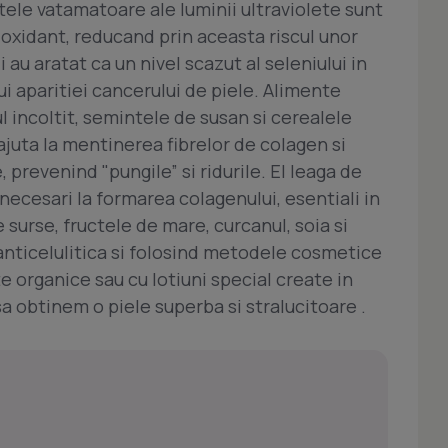
ctele vatamatoare ale luminii ultraviolete sunt
oxidant, reducand prin aceasta riscul unor
i au aratat ca un nivel scazut al seleniului in
ui aparitiei cancerului de piele. Alimente
l incoltit, semintele de susan si cerealele
 ajuta la mentinerea fibrelor de colagen si
, prevenind "pungile” si ridurile. El leaga de
ecesari la formarea colagenului, esentiali in
 surse, fructele de mare, curcanul, soia si
anticelulitica si folosind metodele cosmetice
 organice sau cu lotiuni special create in
a obtinem o piele superba si stralucitoare .