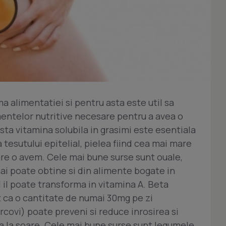
a alimentatiei si pentru asta este util sa
mentelor nutritive necesare pentru a avea o
sta vitamina solubila in grasimi este esentiala
 tesutului epitelial, pielea fiind cea mai mare
are o avem. Cele mai bune surse sunt ouale,
mai poate obtine si din alimente bogate in
 il poate transforma in vitamina A. Beta
t ca o cantitate de numai 30mg pe zi
rcovi) poate preveni si reduce inrosirea si
 la soare. Cele mai bune surse sunt legumele