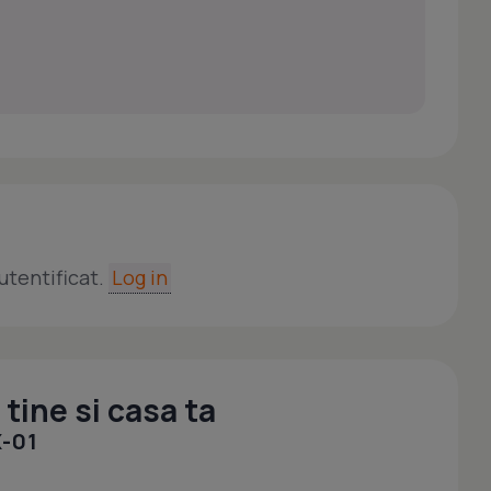
utentificat.
Log in
tine si casa ta
-01