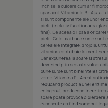
inchise la culoare cum ar fi morco
spanacul. Vitaminele B - Ajuta la
si sunt componente ale unor enz
pielii (inclusiv functionarea gl
fina). De aceea o lipsa a oricare
pielii. Cele mai bune surse sunt 
cerealele integrale, drojdia, untu
vitamina contribuie la mentinerea
Dar expunerea la soare si stresul
devenind prin aceasta vulnerabil
bune surse sunt bineinteles citrice
verde. Vitamina E - Acest antioxi
reducand productia unei enzime
colagenul, producand incretirea / 
soare poate provoca o pierdere a
cunoscute ca fiind somonul, legu