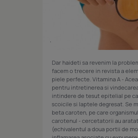
Dar haideti sa revenim la problem
facem o trecere in revista a ele
piele perfecte. Vitamina A - Acea
pentru intretinerea si vindecarea
intindere de tesut epitelial pe c
scoicile si laptele degresat. Se 
beta caroten, pe care organismul
carotenul - cercetatorii au arata
(echivalentul a doua portii de mo
inflamarea asociate cu expunerea