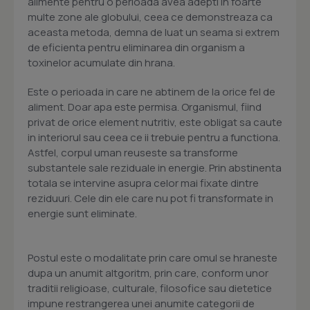
alimente pentru o perioada avea adepti in foarte
multe zone ale globului, ceea ce demonstreaza ca
aceasta metoda, demna de luat un seama si extrem
de eficienta pentru eliminarea din organism a
toxinelor acumulate din hrana.
Este o perioada in care ne abtinem de la orice fel de
aliment. Doar apa este permisa. Organismul, fiind
privat de orice element nutritiv, este obligat sa caute
in interiorul sau ceea ce ii trebuie pentru a functiona.
Astfel, corpul uman reuseste sa transforme
substantele sale reziduale in energie. Prin abstinenta
totala se intervine asupra celor mai fixate dintre
reziduuri. Cele din ele care nu pot fi transformate in
energie sunt eliminate.
Postul este o modalitate prin care omul se hraneste
dupa un anumit altgoritm, prin care, conform unor
traditii religioase, culturale, filosofice sau dietetice
impune restrangerea unei anumite categorii de