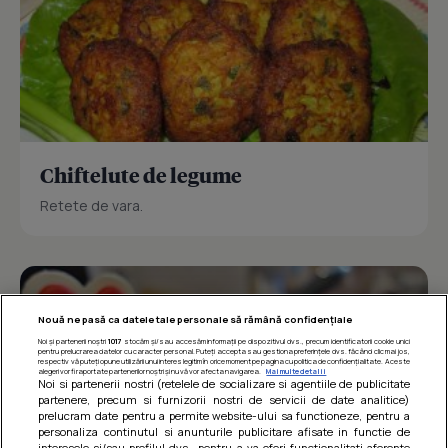
Chiftelute de legume
Retete de vara.
Nouă ne pasă ca datele tale personale să rămână confidențiale
Noi și partenerii noștri
1017
stocăm și/sau accesăm informații pe dispozitivul dvs., precum identificatorii cookie unici
pentru prelucrarea datelor cu caracter personal. Puteți accepta sau gestiona preferințele dvs. făcând clic mai jos,
respectiv vă puteți opune utilizării unui interes legitim în orice moment pe pagina cu politica de confidențialitate. Aceste
alegeri vor fi raportate partenerilor noștri și nu vă vor afecta navigarea.
Mai multe detalii
Noi si partenerii nostri (retelele de socializare si agentiile de publicitate
partenere, precum si furnizorii nostri de servicii de date analitice)
prelucram date pentru a permite website-ului sa functioneze, pentru a
personaliza continutul si anunturile publicitare afisate in functie de
interesele si/sau profilul dvs., pentru a va oferi functionalitati aferente