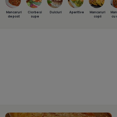
Mancaruri
Ciorbe si
Dulciuri
Aperitive
Mancaruri
Man
de post
supe
copii
cu 