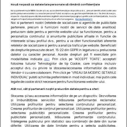
Nouă ne pasă ca datele tale personale să rămână confidențiale
Noi și partenerii noștri
1019
stocăm și/sau accesăm informații pe dispozitivul dvs., precum identificatorii cookie unici
pentru prelucrarea datelor cu caracter personal. Puteți accepta sau gestiona preferințele dvs. făcând clic mai jos,
respectiv vă puteți opune utilizării unui interes legitim în orice moment pe pagina cu politica de confidențialitate. Aceste
alegeri vor fi raportate partenerilor noștri și nu vă vor afecta navigarea.
Mai multe detalii
Noi si partenerii nostri (retelele de socializare si agentiile de publicitate
partenere, precum si furnizorii nostri de servicii de date analitice)
prelucram date pentru a permite website-ului sa functioneze, pentru a
personaliza continutul si anunturile publicitare afisate in functie de
interesele si/sau profilul dvs., pentru a va oferi functionalitati aferente
retelelor de socializare si pentru a analiza traficul pe website. Beneficiati
de drepturile prevazute de art. 15-22 din GDPR in legatura cu prelucrarea
datelor cu caracter personal. Aceste drepturi pot fi exercitate prin
modalitatea indicata
aici
. Prin click pe “ACCEPT TOATE”, acceptati
Barcute din vinete cu arpagic rosu
folosirea tuturor Tehnologiilor de tip Cookie, care implica inclusiv
acceptul dvs. cu privire la stocarea/accesarea informatiilor de catre
Un deliciu usor de preparat!
Vendor-ii cu care colaboram. Prin click pe “VREAU SA MODIFIC SETARILE
INDIVIDUAL” puteti schimba preferintele in mod individual, mai putin cele
legate de cookie strict necesare pentru functionarea website-ului.
Atât noi, cât și partenerii noștri prelucrăm datele pentru a oferi:
Stocarea și/sau accesarea informațiilor de pe un dispozitiv. Dezvoltarea
și îmbunătățirea serviciilor. Măsurarea performanței reclamelor.
Utilizarea profilurilor pentru selectarea conținutului personalizat.
Crearea profilurilor de conținut personalizat. Utilizarea profilurilor pentru
selectarea publicității personalizate. Crearea profilurilor pentru
publicitate personalizată. Măsurarea performanței conținutului.
Înțelegerea publicului prin statistici sau combinații de date din surse
diferite. Utilizarea de date limitate pentru a selecta publicitatea.