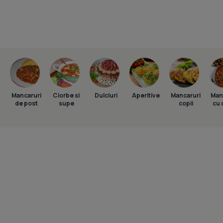
Mancaruri
Ciorbe si
Dulciuri
Aperitive
Mancaruri
Man
de post
supe
copii
cu 