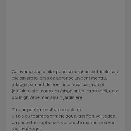
Cultivarea capsunilor pune un strat de pietricele sau
bile din argila, gros de aproape un centimentru,
adauga pamant de flori, usor acid, pana umpli
jardiniera si o mana de nisispplanteaza stolonii, cate
doi in ghivece mari sau in jardiniere
Trucuri pentru rezultate excelente
1. Taie cu foarfeca primele doua, trei flori. Vei vedea
ca peste trei saptamani vor creste mai multe si vor
rodi mai bogat