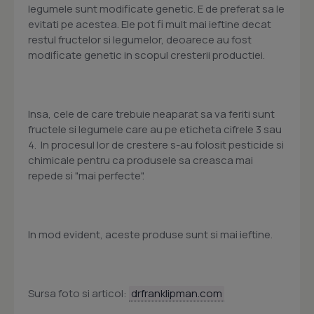
legumele sunt modificate genetic. E de preferat sa le
evitati pe acestea. Ele pot fi mult mai ieftine decat
restul fructelor si legumelor, deoarece au fost
modificate genetic in scopul cresterii productiei.
Insa, cele de care trebuie neaparat sa va feriti sunt
fructele si legumele care au pe eticheta cifrele 3 sau
4. In procesul lor de crestere s-au folosit pesticide si
chimicale pentru ca produsele sa creasca mai
repede si "mai perfecte".
In mod evident, aceste produse sunt si mai ieftine.
Sursa foto si articol:
drfranklipman.com