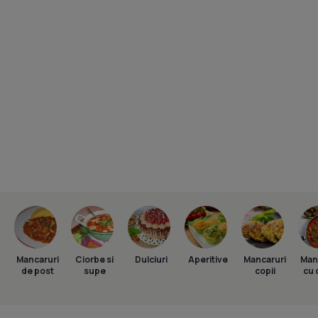
Mancaruri
Ciorbe si
Dulciuri
Aperitive
Mancaruri
Man
de post
supe
copii
cu 