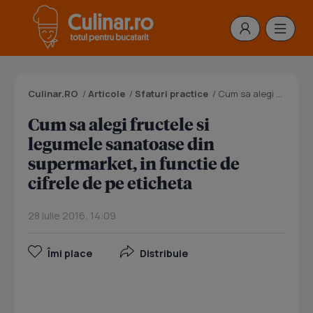
Culinar.RO
/
Articole
/
Sfaturi practice
/
Cum sa alegi fructele si legumele sanatoase din supermarket, in functie de cifrele de pe eticheta
Cum sa alegi fructele si
legumele sanatoase din
supermarket, in functie de
cifrele de pe eticheta
28 Iulie 2016, 14:09
Îmi place
Distribuie