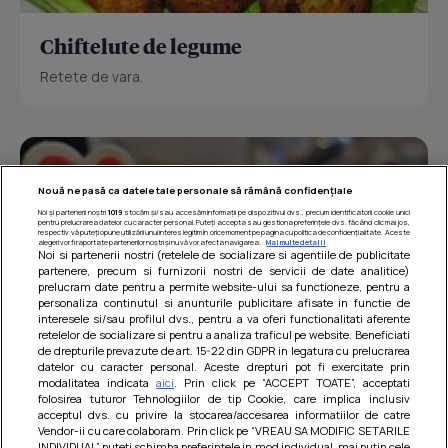
Chiftelute de legume
Retete de vara.
Nouă ne pasă ca datele tale personale să rămână confidențiale
Noi și partenerii noștri
1019
stocăm și/sau accesăm informații pe dispozitivul dvs., precum identificatorii cookie unici
pentru prelucrarea datelor cu caracter personal. Puteți accepta sau gestiona preferințele dvs. făcând clic mai jos,
respectiv vă puteți opune utilizării unui interes legitim în orice moment pe pagina cu politica de confidențialitate. Aceste
alegeri vor fi raportate partenerilor noștri și nu vă vor afecta navigarea.
Mai multe detalii
Noi si partenerii nostri (retelele de socializare si agentiile de publicitate
partenere, precum si furnizorii nostri de servicii de date analitice)
prelucram date pentru a permite website-ului sa functioneze, pentru a
personaliza continutul si anunturile publicitare afisate in functie de
interesele si/sau profilul dvs., pentru a va oferi functionalitati aferente
retelelor de socializare si pentru a analiza traficul pe website. Beneficiati
de drepturile prevazute de art. 15-22 din GDPR in legatura cu prelucrarea
datelor cu caracter personal. Aceste drepturi pot fi exercitate prin
modalitatea indicata
aici
. Prin click pe “ACCEPT TOATE”, acceptati
Barcute din vinete cu arpagic rosu
folosirea tuturor Tehnologiilor de tip Cookie, care implica inclusiv
acceptul dvs. cu privire la stocarea/accesarea informatiilor de catre
Un deliciu usor de preparat!
Vendor-ii cu care colaboram. Prin click pe “VREAU SA MODIFIC SETARILE
INDIVIDUAL” puteti schimba preferintele in mod individual, mai putin cele