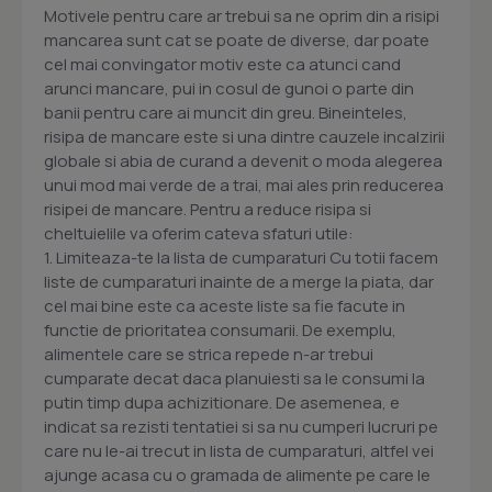
Motivele pentru care ar trebui sa ne oprim din a risipi
mancarea sunt cat se poate de diverse, dar poate
cel mai convingator motiv este ca atunci cand
arunci mancare, pui in cosul de gunoi o parte din
banii pentru care ai muncit din greu. Bineinteles,
risipa de mancare este si una dintre cauzele incalzirii
globale si abia de curand a devenit o moda alegerea
unui mod mai verde de a trai, mai ales prin reducerea
risipei de mancare. Pentru a reduce risipa si
cheltuielile va oferim cateva sfaturi utile:
1. Limiteaza-te la lista de cumparaturi Cu totii facem
liste de cumparaturi inainte de a merge la piata, dar
cel mai bine este ca aceste liste sa fie facute in
functie de prioritatea consumarii. De exemplu,
alimentele care se strica repede n-ar trebui
cumparate decat daca planuiesti sa le consumi la
putin timp dupa achizitionare. De asemenea, e
indicat sa rezisti tentatiei si sa nu cumperi lucruri pe
care nu le-ai trecut in lista de cumparaturi, altfel vei
ajunge acasa cu o gramada de alimente pe care le