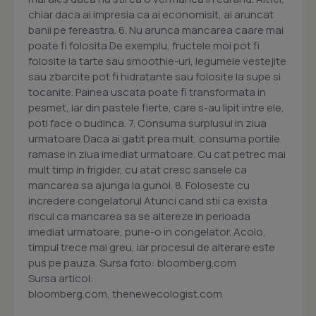
chiar daca ai impresia ca ai economisit, ai aruncat
banii pe fereastra. 6. Nu arunca mancarea caare mai
poate fi folosita De exemplu, fructele moi pot fi
folosite la tarte sau smoothie-uri, legumele vestejite
sau zbarcite pot fi hidratante sau folosite la supe si
tocanite. Painea uscata poate fi transformata in
pesmet, iar din pastele fierte, care s-au lipit intre ele,
poti face o budinca. 7. Consuma surplusul in ziua
urmatoare Daca ai gatit prea mult, consuma portile
ramase in ziua imediat urmatoare. Cu cat petrec mai
mult timp in frigider, cu atat cresc sansele ca
mancarea sa ajunga la gunoi. 8. Foloseste cu
incredere congelatorul Atunci cand stii ca exista
riscul ca mancarea sa se altereze in perioada
imediat urmatoare, pune-o in congelator. Acolo,
timpul trece mai greu, iar procesul de alterare este
pus pe pauza. Sursa foto: bloomberg.com
Sursa articol:
bloomberg.com, thenewecologist.com