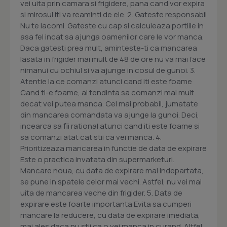
vei uita prin camara si frigidere, pana cand vor expira
si mirosul iti va reaminti de ele. 2. Gateste responsabil
Nu te lacomi. Gateste cu cap si calculeaza portiile in
asa fel incat sa ajunga oamenilor care le vor manca.
Daca gatesti prea mult, aminteste-ti ca mancarea
lasata in frigider mai mult de 48 de ore nu va mai face
nimanui cu ochiul si va ajunge in cosul de gunoi. 3.
Atentie la ce comanzi atunci cand iti este foame
Cand ti-e foame, ai tendinta sa comanzi mai mult
decat vei putea manca. Cel mai probabil, jumatate
din mancarea comandata va ajunge la gunoi. Deci,
incearca sa fii rational atunci cand iti este foame si
sa comanzi atat cat stii ca vei manca. 4.
Prioritizeaza mancarea in functie de data de expirare
Este o practica invatata din supermarketuri.
Mancare noua, cu data de expirare mai indepartata,
se pune in spatele celor mai vechi. Astfel, nu vei mai
uita de mancarea veche din frigider. 5. Data de
expirare este foarte importanta Evita sa cumperi
mancare la reducere, cu data de expirare imediata,
mai ales daca nu stii ca o vei manca in curand. Altfel,