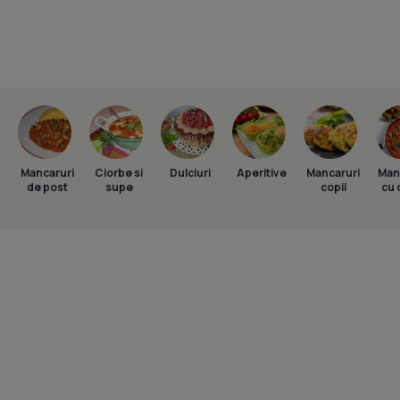
Mancaruri
Ciorbe si
Dulciuri
Aperitive
Mancaruri
Man
de post
supe
copii
cu 