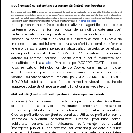
Nouă ne pasă ca datele tale personale să rămână confidențiale
Noi și partenerii noștri
1019
stocăm și/sau accesăm informații pe dispozitivul dvs., precum identificatorii cookie unici
pentru prelucrarea datelor cu caracter personal. Puteți accepta sau gestiona preferințele dvs. făcând clic mai jos,
respectiv vă puteți opune utilizării unui interes legitim în orice moment pe pagina cu politica de confidențialitate. Aceste
alegeri vor fi raportate partenerilor noștri și nu vă vor afecta navigarea.
Mai multe detalii
Noi si partenerii nostri (retelele de socializare si agentiile de publicitate
partenere, precum si furnizorii nostri de servicii de date analitice)
prelucram date pentru a permite website-ului sa functioneze, pentru a
personaliza continutul si anunturile publicitare afisate in functie de
interesele si/sau profilul dvs., pentru a va oferi functionalitati aferente
retelelor de socializare si pentru a analiza traficul pe website. Beneficiati
de drepturile prevazute de art. 15-22 din GDPR in legatura cu prelucrarea
datelor cu caracter personal. Aceste drepturi pot fi exercitate prin
modalitatea indicata
aici
. Prin click pe “ACCEPT TOATE”, acceptati
Barcute din vinete cu arpagic rosu
folosirea tuturor Tehnologiilor de tip Cookie, care implica inclusiv
acceptul dvs. cu privire la stocarea/accesarea informatiilor de catre
Un deliciu usor de preparat!
Vendor-ii cu care colaboram. Prin click pe “VREAU SA MODIFIC SETARILE
INDIVIDUAL” puteti schimba preferintele in mod individual, mai putin cele
legate de cookie strict necesare pentru functionarea website-ului.
Atât noi, cât și partenerii noștri prelucrăm datele pentru a oferi:
Stocarea și/sau accesarea informațiilor de pe un dispozitiv. Dezvoltarea
și îmbunătățirea serviciilor. Măsurarea performanței reclamelor.
Utilizarea profilurilor pentru selectarea conținutului personalizat.
Crearea profilurilor de conținut personalizat. Utilizarea profilurilor pentru
selectarea publicității personalizate. Crearea profilurilor pentru
publicitate personalizată. Măsurarea performanței conținutului.
Înțelegerea publicului prin statistici sau combinații de date din surse
diferite. Utilizarea de date limitate pentru a selecta publicitatea.