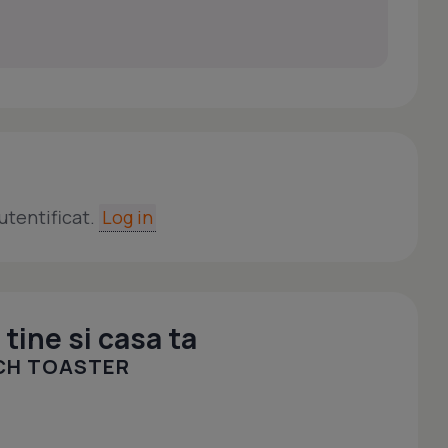
utentificat.
Log in
tine si casa ta
ICH TOASTER