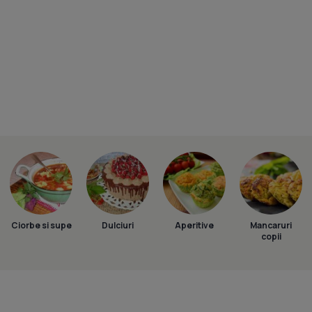
Ciorbe si supe
Dulciuri
Aperitive
Mancaruri
copii