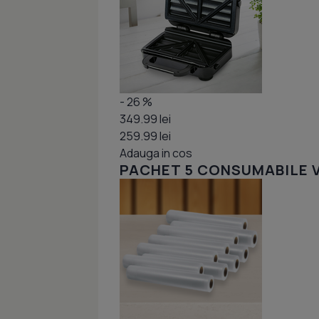
- 26 %
349.99 lei
259.99 lei
Adauga in cos
PACHET 5 CONSUMABILE V