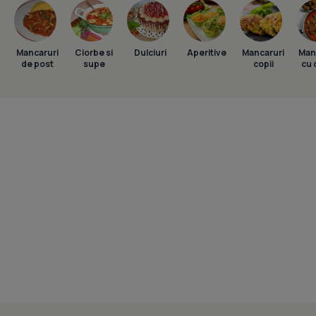
Mancaruri
Ciorbe si
Dulciuri
Aperitive
Mancaruri
Man
de post
supe
copii
cu 