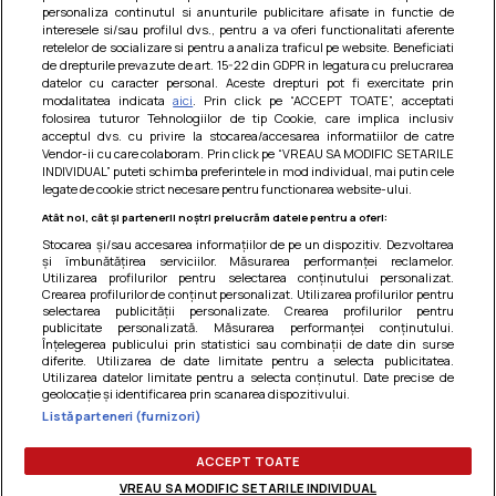
personaliza continutul si anunturile publicitare afisate in functie de
interesele si/sau profilul dvs., pentru a va oferi functionalitati aferente
retelelor de socializare si pentru a analiza traficul pe website. Beneficiati
de drepturile prevazute de art. 15-22 din GDPR in legatura cu prelucrarea
datelor cu caracter personal. Aceste drepturi pot fi exercitate prin
modalitatea indicata
aici
. Prin click pe “ACCEPT TOATE”, acceptati
Barcute din vinete cu arpagic rosu
folosirea tuturor Tehnologiilor de tip Cookie, care implica inclusiv
acceptul dvs. cu privire la stocarea/accesarea informatiilor de catre
Un deliciu usor de preparat!
Vendor-ii cu care colaboram. Prin click pe “VREAU SA MODIFIC SETARILE
INDIVIDUAL” puteti schimba preferintele in mod individual, mai putin cele
legate de cookie strict necesare pentru functionarea website-ului.
Atât noi, cât și partenerii noștri prelucrăm datele pentru a oferi:
Stocarea și/sau accesarea informațiilor de pe un dispozitiv. Dezvoltarea
și îmbunătățirea serviciilor. Măsurarea performanței reclamelor.
Utilizarea profilurilor pentru selectarea conținutului personalizat.
Crearea profilurilor de conținut personalizat. Utilizarea profilurilor pentru
selectarea publicității personalizate. Crearea profilurilor pentru
publicitate personalizată. Măsurarea performanței conținutului.
Înțelegerea publicului prin statistici sau combinații de date din surse
diferite. Utilizarea de date limitate pentru a selecta publicitatea.
Utilizarea datelor limitate pentru a selecta conținutul. Date precise de
geolocație și identificarea prin scanarea dispozitivului.
Listă parteneri (furnizori)
Termeni si conditii
|
Politica de cookies
|
Politica de
confidentialitate
|
Gestionați preferințele
ACCEPT TOATE
VREAU SA MODIFIC SETARILE INDIVIDUAL