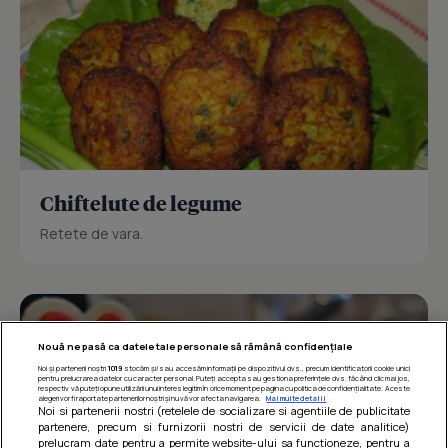
Chiftelute de legume
Retete de vara.
Nouă ne pasă ca datele tale personale să rămână confidențiale
Noi și partenerii noștri
1019
stocăm și/sau accesăm informații pe dispozitivul dvs., precum identificatorii cookie unici
pentru prelucrarea datelor cu caracter personal. Puteți accepta sau gestiona preferințele dvs. făcând clic mai jos,
respectiv vă puteți opune utilizării unui interes legitim în orice moment pe pagina cu politica de confidențialitate. Aceste
alegeri vor fi raportate partenerilor noștri și nu vă vor afecta navigarea.
Mai multe detalii
Noi si partenerii nostri (retelele de socializare si agentiile de publicitate
partenere, precum si furnizorii nostri de servicii de date analitice)
prelucram date pentru a permite website-ului sa functioneze, pentru a