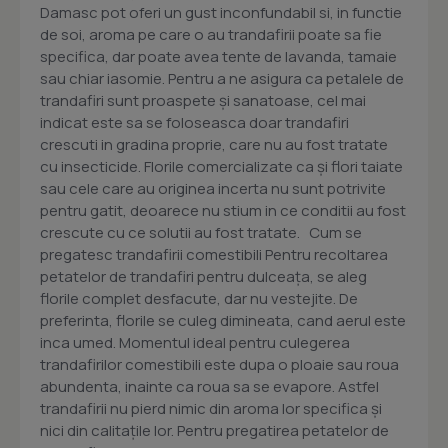
Damasc pot oferi un gust inconfundabil si, in functie
de soi, aroma pe care o au trandafirii poate sa fie
specifica, dar poate avea tente de lavanda, tamaie
sau chiar iasomie. Pentru a ne asigura ca petalele de
trandafiri sunt proaspete și sanatoase, cel mai
indicat este sa se foloseasca doar trandafiri
crescuti in gradina proprie, care nu au fost tratate
cu insecticide. Florile comercializate ca și flori taiate
sau cele care au originea incerta nu sunt potrivite
pentru gatit, deoarece nu stium in ce conditii au fost
crescute cu ce solutii au fost tratate. Cum se
pregatesc trandafirii comestibili Pentru recoltarea
petatelor de trandafiri pentru dulceața, se aleg
florile complet desfacute, dar nu vestejite. De
preferinta, florile se culeg dimineata, cand aerul este
inca umed. Momentul ideal pentru culegerea
trandafirilor comestibili este dupa o ploaie sau roua
abundenta, inainte ca roua sa se evapore. Astfel
trandafirii nu pierd nimic din aroma lor specifica și
nici din calitațile lor. Pentru pregatirea petatelor de