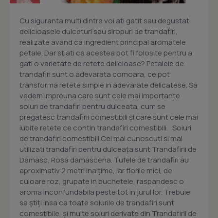
Cu siguranta multi dintre voi ati gatit sau degustat
delicioasele dulceturi sau siropuri de trandafiri,
realizate avand ca ingredient principal aromatele
petale. Dar stiati ca acestea pot fi folosite pentru a
gati o varietate de retete delicioase? Petalele de
trandafiri sunt o adevarata comoara, ce pot
transforma retete simple in adevarate delicatese. Sa
vedem impreuna care sunt cele mai importante
soiuri de trandafiri pentru dulceata, cum se
pregatesc trandafirii comestibili și care sunt cele mai
iubite retete ce contin trandafiri comestibili. Soiuri
de trandafiri comestibili Cei mai cunoscuti si mai
utilizati trandafiri pentru dulceața sunt Trandafirii de
Damasc, Rosa damascena. Tufele de trandafiri au
aproximativ 2 metri inalțime, iar florile mici, de
culoare roz, grupate in buchetele, raspandesc o
aroma inconfundabila peste tot in jurul lor. Trebuie
sa știți insa ca toate soiurile de trandafiri sunt
comestibile, și multe soiuri derivate din Trandafirii de