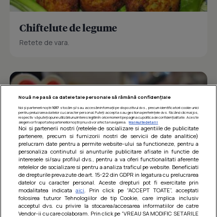
Chiftelute de legume
Retete de vara.
Nouă ne pasă ca datele tale personale să rămână confidențiale
Noi și partenerii noștri
1017
stocăm și/sau accesăm informații pe dispozitivul dvs., precum identificatorii cookie unici
pentru prelucrarea datelor cu caracter personal. Puteți accepta sau gestiona preferințele dvs. făcând clic mai jos,
respectiv vă puteți opune utilizării unui interes legitim în orice moment pe pagina cu politica de confidențialitate. Aceste
alegeri vor fi raportate partenerilor noștri și nu vă vor afecta navigarea.
Mai multe detalii
Noi si partenerii nostri (retelele de socializare si agentiile de publicitate
partenere, precum si furnizorii nostri de servicii de date analitice)
prelucram date pentru a permite website-ului sa functioneze, pentru a
personaliza continutul si anunturile publicitare afisate in functie de
interesele si/sau profilul dvs., pentru a va oferi functionalitati aferente
retelelor de socializare si pentru a analiza traficul pe website. Beneficiati
de drepturile prevazute de art. 15-22 din GDPR in legatura cu prelucrarea
datelor cu caracter personal. Aceste drepturi pot fi exercitate prin
modalitatea indicata
aici
. Prin click pe “ACCEPT TOATE”, acceptati
Barcute din vinete cu arpagic rosu
folosirea tuturor Tehnologiilor de tip Cookie, care implica inclusiv
acceptul dvs. cu privire la stocarea/accesarea informatiilor de catre
Un deliciu usor de preparat!
Vendor-ii cu care colaboram. Prin click pe “VREAU SA MODIFIC SETARILE