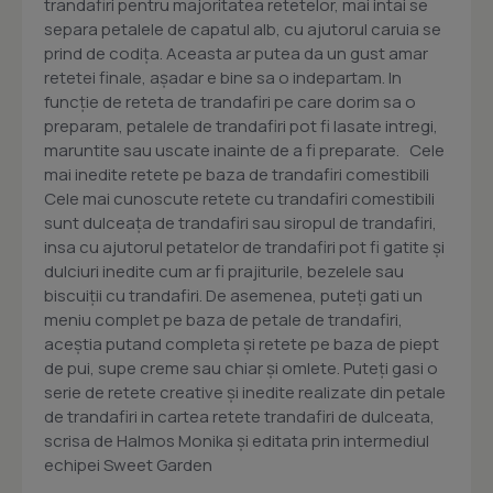
trandafiri pentru majoritatea retetelor, mai intai se
separa petalele de capatul alb, cu ajutorul caruia se
prind de codița. Aceasta ar putea da un gust amar
retetei finale, așadar e bine sa o indepartam. In
funcție de reteta de trandafiri pe care dorim sa o
preparam, petalele de trandafiri pot fi lasate intregi,
maruntite sau uscate inainte de a fi preparate. Cele
mai inedite retete pe baza de trandafiri comestibili
Cele mai cunoscute retete cu trandafiri comestibili
sunt dulceața de trandafiri sau siropul de trandafiri,
insa cu ajutorul petatelor de trandafiri pot fi gatite și
dulciuri inedite cum ar fi prajiturile, bezelele sau
biscuiții cu trandafiri. De asemenea, puteți gati un
meniu complet pe baza de petale de trandafiri,
aceștia putand completa și retete pe baza de piept
de pui, supe creme sau chiar și omlete. Puteți gasi o
serie de retete creative și inedite realizate din petale
de trandafiri in cartea retete trandafiri de dulceata,
scrisa de Halmos Monika și editata prin intermediul
echipei Sweet Garden