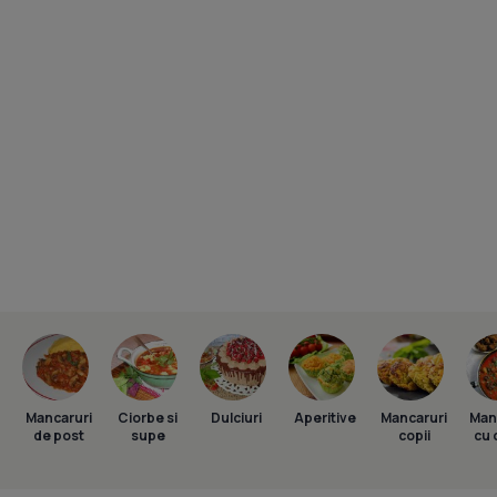
Mancaruri
Ciorbe si
Dulciuri
Aperitive
Mancaruri
Man
de post
supe
copii
cu 