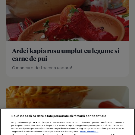
Ardei kapia rosu umplut cu legume si
carne de pui
O mancare de toamna usoara!
Nouă ne pasă ca datele tale personale să rămână confidențiale
Noi și partenerii noștri
1019
stocăm și/sau accesăm informații pe dispozitivul dvs., precum identificatorii cookie unici
pentru prelucrarea datelor cu caracter personal. Puteți accepta sau gestiona preferințele dvs. făcând clic mai jos,
respectiv vă puteți opune utilizării unui interes legitim în orice moment pe pagina cu politica de confidențialitate. Aceste
alegeri vor fi raportate partenerilor noștri și nu vă vor afecta navigarea.
Mai multe detalii