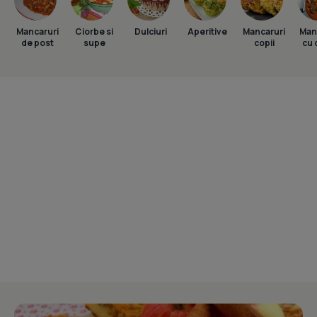
Mancaruri
Ciorbe si
Dulciuri
Aperitive
Mancaruri
Man
de post
supe
copii
cu 