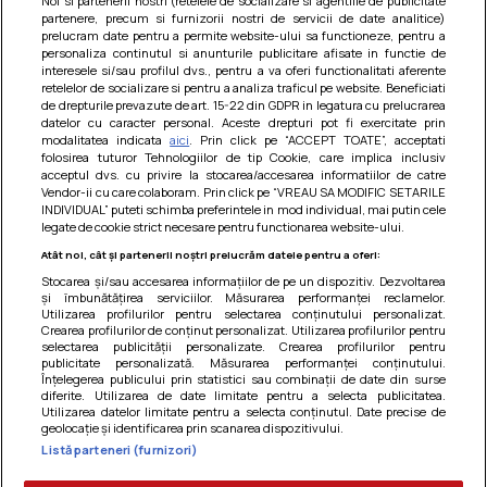
Noi si partenerii nostri (retelele de socializare si agentiile de publicitate
partenere, precum si furnizorii nostri de servicii de date analitice)
prelucram date pentru a permite website-ului sa functioneze, pentru a
personaliza continutul si anunturile publicitare afisate in functie de
interesele si/sau profilul dvs., pentru a va oferi functionalitati aferente
retelelor de socializare si pentru a analiza traficul pe website. Beneficiati
Paste integrale cu carne de pui in sos
de drepturile prevazute de art. 15-22 din GDPR in legatura cu prelucrarea
datelor cu caracter personal. Aceste drepturi pot fi exercitate prin
de rosii
modalitatea indicata
aici
. Prin click pe “ACCEPT TOATE”, acceptati
folosirea tuturor Tehnologiilor de tip Cookie, care implica inclusiv
O mancare usoara, satioasa si gustoasa! Retete
acceptul dvs. cu privire la stocarea/accesarea informatiilor de catre
dietetice
Vendor-ii cu care colaboram. Prin click pe “VREAU SA MODIFIC SETARILE
INDIVIDUAL” puteti schimba preferintele in mod individual, mai putin cele
legate de cookie strict necesare pentru functionarea website-ului.
Atât noi, cât și partenerii noștri prelucrăm datele pentru a oferi:
Stocarea și/sau accesarea informațiilor de pe un dispozitiv. Dezvoltarea
și îmbunătățirea serviciilor. Măsurarea performanței reclamelor.
Utilizarea profilurilor pentru selectarea conținutului personalizat.
Crearea profilurilor de conținut personalizat. Utilizarea profilurilor pentru
selectarea publicității personalizate. Crearea profilurilor pentru
publicitate personalizată. Măsurarea performanței conținutului.
Înțelegerea publicului prin statistici sau combinații de date din surse
diferite. Utilizarea de date limitate pentru a selecta publicitatea.
Utilizarea datelor limitate pentru a selecta conținutul. Date precise de
geolocație și identificarea prin scanarea dispozitivului.
Listă parteneri (furnizori)
Termeni si conditii
|
Politica de cookies
|
Politica de