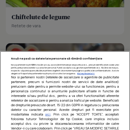
Chiftelute de legume
Retete de vara.
Nouă ne pasă ca datele tale personale să rămână confidențiale
Noi și partenerii noștri
1019
stocăm și/sau accesăm informații pe dispozitivul dvs., precum identificatorii cookie unici
pentru prelucrarea datelor cu caracter personal. Puteți accepta sau gestiona preferințele dvs. făcând clic mai jos,
respectiv vă puteți opune utilizării unui interes legitim în orice moment pe pagina cu politica de confidențialitate. Aceste
alegeri vor fi raportate partenerilor noștri și nu vă vor afecta navigarea.
Mai multe detalii
Noi si partenerii nostri (retelele de socializare si agentiile de publicitate
partenere, precum si furnizorii nostri de servicii de date analitice)
prelucram date pentru a permite website-ului sa functioneze, pentru a
personaliza continutul si anunturile publicitare afisate in functie de
interesele si/sau profilul dvs., pentru a va oferi functionalitati aferente
retelelor de socializare si pentru a analiza traficul pe website. Beneficiati
de drepturile prevazute de art. 15-22 din GDPR in legatura cu prelucrarea
datelor cu caracter personal. Aceste drepturi pot fi exercitate prin
modalitatea indicata
aici
. Prin click pe “ACCEPT TOATE”, acceptati
Barcute din vinete cu arpagic rosu
folosirea tuturor Tehnologiilor de tip Cookie, care implica inclusiv
acceptul dvs. cu privire la stocarea/accesarea informatiilor de catre
Un deliciu usor de preparat!
Vendor-ii cu care colaboram. Prin click pe “VREAU SA MODIFIC SETARILE