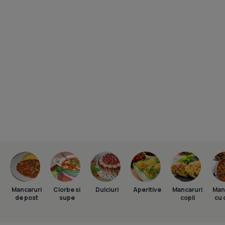
Mancaruri
Ciorbe si
Dulciuri
Aperitive
Mancaruri
Man
de post
supe
copii
cu 