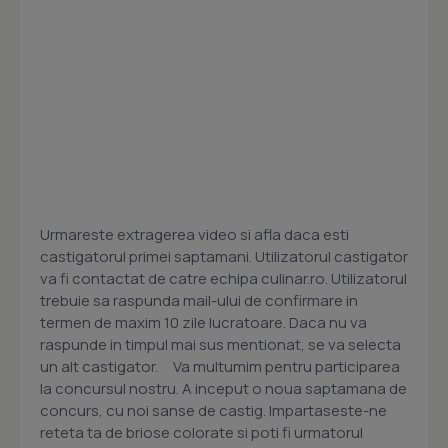
Urmareste extragerea video si afla daca esti
castigatorul primei saptamani. Utilizatorul castigator
va fi contactat de catre echipa culinar.ro. Utilizatorul
trebuie sa raspunda mail-ului de confirmare in
termen de maxim 10 zile lucratoare. Daca nu va
raspunde in timpul mai sus mentionat, se va selecta
un alt castigator. Va multumim pentru participarea
la concursul nostru. A inceput o noua saptamana de
concurs, cu noi sanse de castig. Impartaseste-ne
reteta ta de briose colorate si poti fi urmatorul