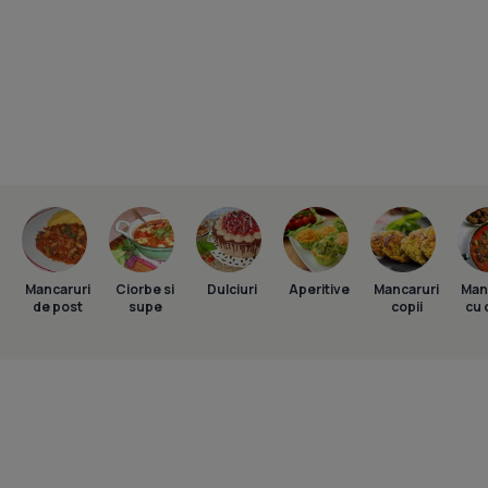
Mancaruri
Ciorbe si
Dulciuri
Aperitive
Mancaruri
Man
de post
supe
copii
cu 