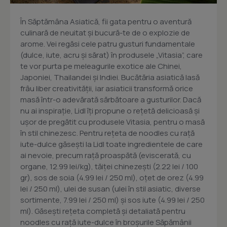
În Săptămâna Asiatică, fii gata pentru o aventură
culinară de neuitat și bucură-te de o explozie de
arome. Vei regăsi cele patru gusturi fundamentale
(dulce, iute, acru şi sărat) în produsele „Vitasia”, care
te vor purta pe meleagurile exotice ale Chinei,
Japoniei, Thailandei şi Indiei. Bucătăria asiatică lasă
frâu liber creativităţii, iar asiaticii transformă orice
masă într-o adevărată sărbătoare a gusturilor. Dacă
nu ai inspiraţie, Lidl îţi propune o reţetă delicioasă şi
uşor de pregătit cu produsele Vitasia, pentru o masă
în stil chinezesc. Pentru reţeta de noodles cu raţă
iute-dulce găseşti la Lidl toate ingredientele de care
ai nevoie, precum raţă proaspătă (eviscerată, cu
organe, 12.99 lei/kg), tăiței chinezeşti (2.22 lei / 100
gr), sos de soia (4.99 lei / 250 ml), oţet de orez (4.99
lei / 250 ml), ulei de susan (ulei în stil asiatic, diverse
sortimente, 7.99 lei / 250 ml) şi sos iute (4.99 lei / 250
ml). Găsești reţeta completă şi detaliată pentru
noodles cu raţă iute-dulce în broşurile Săpămânii