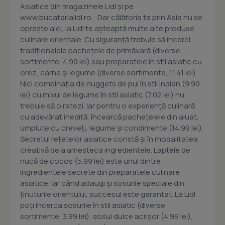
Asiatice din magazinele Lidl şi pe
www.bucatarialidl.ro. Dar călătoria ta prin Asia nu se
opreşte aici, la Lidl te aşteaptă multe alte produse
culinare orientale. Cu siguranţă trebuie să încerci
tradiţionalele pacheţele de primăvară (diverse
sortimente, 4.99 lei) sau preparatele în stil asiatic cu
orez, carne şi legume (diverse sortimente, 11.41 lei).
Nici combinaţia de nuggets de pui în stil indian (9.99
lei) cu mixul de legume în stil asiatic (7.02 lei) nu
trebuie să o ratezi. Iar pentru o experienţă culinară
cu adevărat inedită, încearcă pacheţelele din aluat,
umplute cu creveţi, legume şi condimente (14.99 lei).
Secretul reţetelor asiatice constă și în modalitatea
creativă de a amesteca ingredientele. Laptele de
nucă de cocos (5.99 lei) este unul dintre
ingredientele secrete din preparatele culinare
asiatice. Iar când adaugi şi sosurile speciale din
ţinuturile orientului, succesul este garantat. La Lidl
poţi încerca sosurile în stil asiatic (diverse
sortimente, 3.99 lei), sosul dulce acrişor (4.99 lei),