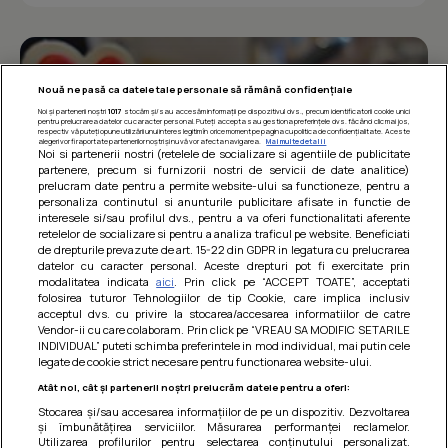
Nouă ne pasă ca datele tale personale să rămână confidențiale
Noi și partenerii noștri
1017
stocăm și/sau accesăm informații pe dispozitivul dvs., precum identificatorii cookie unici
pentru prelucrarea datelor cu caracter personal. Puteți accepta sau gestiona preferințele dvs. făcând clic mai jos,
respectiv vă puteți opune utilizării unui interes legitim în orice moment pe pagina cu politica de confidențialitate. Aceste
alegeri vor fi raportate partenerilor noștri și nu vă vor afecta navigarea.
Mai multe detalii
Noi si partenerii nostri (retelele de socializare si agentiile de publicitate
partenere, precum si furnizorii nostri de servicii de date analitice)
prelucram date pentru a permite website-ului sa functioneze, pentru a
personaliza continutul si anunturile publicitare afisate in functie de
interesele si/sau profilul dvs., pentru a va oferi functionalitati aferente
retelelor de socializare si pentru a analiza traficul pe website. Beneficiati
de drepturile prevazute de art. 15-22 din GDPR in legatura cu prelucrarea
datelor cu caracter personal. Aceste drepturi pot fi exercitate prin
modalitatea indicata
aici
. Prin click pe “ACCEPT TOATE”, acceptati
Barcute din vinete cu arpagic rosu
folosirea tuturor Tehnologiilor de tip Cookie, care implica inclusiv
acceptul dvs. cu privire la stocarea/accesarea informatiilor de catre
Un deliciu usor de preparat!
Vendor-ii cu care colaboram. Prin click pe “VREAU SA MODIFIC SETARILE
INDIVIDUAL” puteti schimba preferintele in mod individual, mai putin cele
legate de cookie strict necesare pentru functionarea website-ului.
Atât noi, cât și partenerii noștri prelucrăm datele pentru a oferi:
Stocarea și/sau accesarea informațiilor de pe un dispozitiv. Dezvoltarea
și îmbunătățirea serviciilor. Măsurarea performanței reclamelor.
Utilizarea profilurilor pentru selectarea conținutului personalizat.