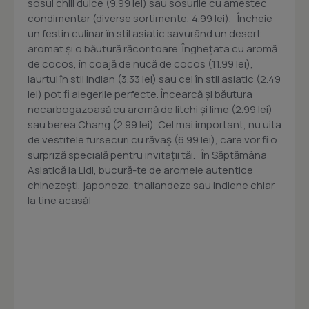
sosul chili dulce (9.99 lei) sau sosurile cu amestec
condimentar (diverse sortimente, 4.99 lei). Încheie
un festin culinar în stil asiatic savurând un desert
aromat și o băutură răcoritoare. Înghețata cu aromă
de cocos, în coajă de nucă de cocos (11.99 lei),
iaurtul în stil indian (3.33 lei) sau cel în stil asiatic (2.49
lei) pot fi alegerile perfecte. Încearcă și băutura
necarbogazoasă cu aromă de litchi și lime (2.99 lei)
sau berea Chang (2.99 lei). Cel mai important, nu uita
de vestitele fursecuri cu răvaș (6.99 lei), care vor fi o
surpriză specială pentru invitații tăi. În Săptămâna
Asiatică la Lidl, bucură-te de aromele autentice
chinezești, japoneze, thailandeze sau indiene chiar
la tine acasă!