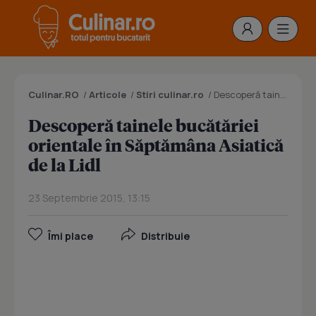
Culinar.RO
/
Articole
/
Stiri culinar.ro
/
Descoperă tainele bucătăriei orientale în Săptămâna Asiatică de la Lidl
Descoperă tainele bucătăriei
orientale în Săptămâna Asiatică
de la Lidl
23 Septembrie 2015, 13:15
Îmi place
Distribuie