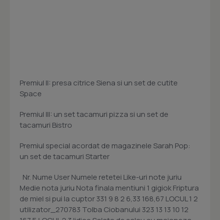
Premiul II: presa citrice Siena si un set de cutite
Space
Premiul III: un set tacamuri pizza si un set de
tacamuri Bistro
Premiul special acordat de magazinele Sarah Pop:
un set de tacamuri Starter
Nr. Nume User Numele retetei Like-uri note juriu
Medie nota juriu Nota finala mentiuni 1 gigiok Friptura
de miel si pui la cuptor 331 9 8 2 6,33 168,67 LOCUL 1 2
utilizator_270783 Tolba Ciobanului 323 13 13 10 12