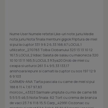
Nume User Numele retetei Like-uri note juriu Medie
nota juriu Nota finala mentiuni gigiok Friptura de miel
si pui la cuptor 331 9 8 2 6,33 168,67 LOCUL 1
utilizator_270783 Tolba Ciobanului 323 13 13 10 12
167,5 LOCUL 2 lidiac Salata de salau cu maioneza 320
10 10 13 11 165,5 LOCUL 3 fr3ya20 Drob de miel cu
ceapa si usturoi 261 3 4 9 5,33 133,17
anishoara Iepure si carnati la cuptor cu sos 197 12 9
6 9 103
CARMEN-ANA Tarta pascala cu carne de miel si pui
188 8 11 4 7,67 97,83
morcov_43323 Sarmale umplute cu mix de carne 88
5 5 5 5 46,5 Nota finala: 62 Tort cu crema de branza
de vaci 23 7 6 11 8 15,5 Carp_42991 Cozonac cu