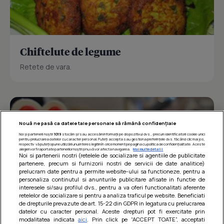
Chiftelute de legume
Retete de vara.
Nouă ne pasă ca datele tale personale să rămână confidențiale
Noi și partenerii noștri
1019
stocăm și/sau accesăm informații pe dispozitivul dvs., precum identificatorii cookie unici
pentru prelucrarea datelor cu caracter personal. Puteți accepta sau gestiona preferințele dvs. făcând clic mai jos,
respectiv vă puteți opune utilizării unui interes legitim în orice moment pe pagina cu politica de confidențialitate. Aceste
alegeri vor fi raportate partenerilor noștri și nu vă vor afecta navigarea.
Mai multe detalii
Noi si partenerii nostri (retelele de socializare si agentiile de publicitate
partenere, precum si furnizorii nostri de servicii de date analitice)
prelucram date pentru a permite website-ului sa functioneze, pentru a
personaliza continutul si anunturile publicitare afisate in functie de
interesele si/sau profilul dvs., pentru a va oferi functionalitati aferente
retelelor de socializare si pentru a analiza traficul pe website. Beneficiati
de drepturile prevazute de art. 15-22 din GDPR in legatura cu prelucrarea
datelor cu caracter personal. Aceste drepturi pot fi exercitate prin
modalitatea indicata
aici
. Prin click pe “ACCEPT TOATE”, acceptati