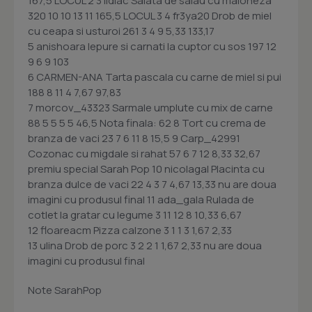
167,5 LOCUL 2 3 lidiac Salata de salau cu maioneza
320 10 10 13 11 165,5 LOCUL 3 4 fr3ya20 Drob de miel
cu ceapa si usturoi 261 3 4 9 5,33 133,17
5 anishoara Iepure si carnati la cuptor cu sos 197 12
9 6 9 103
6 CARMEN-ANA Tarta pascala cu carne de miel si pui
188 8 11 4 7,67 97,83
7 morcov_43323 Sarmale umplute cu mix de carne
88 5 5 5 5 46,5 Nota finala: 62 8 Tort cu crema de
branza de vaci 23 7 6 11 8 15,5 9 Carp_42991
Cozonac cu migdale si rahat 57 6 7 12 8,33 32,67
premiu special Sarah Pop 10 nicolagal Placinta cu
branza dulce de vaci 22 4 3 7 4,67 13,33 nu are doua
imagini cu produsul final 11 ada_gala Rulada de
cotlet la gratar cu legume 3 11 12 8 10,33 6,67
12 floareacm Pizza calzone 3 1 1 3 1,67 2,33
13 ulina Drob de porc 3 2 2 1 1,67 2,33 nu are doua
imagini cu produsul final
Note SarahPop