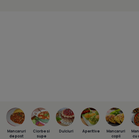
Mancaruri
Ciorbe si
Dulciuri
Aperitive
Mancaruri
Man
de post
supe
copii
cu 