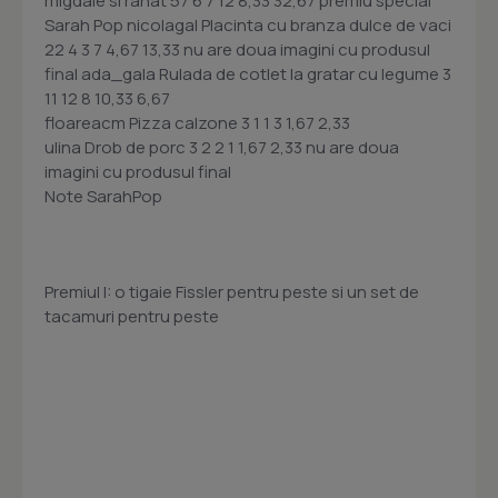
migdale si rahat 57 6 7 12 8,33 32,67 premiu special
Sarah Pop nicolagal Placinta cu branza dulce de vaci
22 4 3 7 4,67 13,33 nu are doua imagini cu produsul
final ada_gala Rulada de cotlet la gratar cu legume 3
11 12 8 10,33 6,67
floareacm Pizza calzone 3 1 1 3 1,67 2,33
ulina Drob de porc 3 2 2 1 1,67 2,33 nu are doua
imagini cu produsul final
Note SarahPop
Premiul I: o tigaie Fissler pentru peste si un set de
tacamuri pentru peste