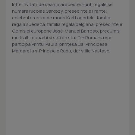
Intre invitatii de seama ai acestei nunti regale se
numara Nicolas Sarkozy, presedintele Frantei,
celebrul creator de moda Karl Lagerfeld, familia
regala suedeza, familia regala belgiana, presedintele
Comisiei europene José-Manuel Barroso, precum si
multi alti monarhi si sefi de stat.Din Romania vor
participa Printul Paul si prinţesa Lia, Principesa
Margareta si Principele Radu, dar si Ilie Nastase.