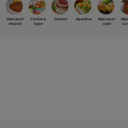
Mancaruri
Ciorbe si
Dulciuri
Aperitive
Mancaruri
Man
de post
supe
copii
cu 