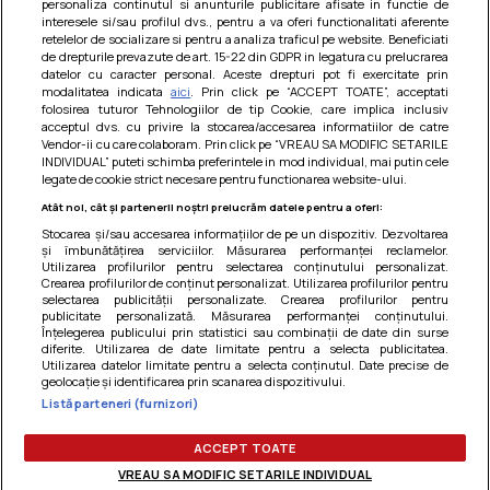
personaliza continutul si anunturile publicitare afisate in functie de
interesele si/sau profilul dvs., pentru a va oferi functionalitati aferente
retelelor de socializare si pentru a analiza traficul pe website. Beneficiati
de drepturile prevazute de art. 15-22 din GDPR in legatura cu prelucrarea
datelor cu caracter personal. Aceste drepturi pot fi exercitate prin
modalitatea indicata
aici
. Prin click pe “ACCEPT TOATE”, acceptati
Barcute din vinete cu arpagic rosu
folosirea tuturor Tehnologiilor de tip Cookie, care implica inclusiv
acceptul dvs. cu privire la stocarea/accesarea informatiilor de catre
Un deliciu usor de preparat!
Vendor-ii cu care colaboram. Prin click pe “VREAU SA MODIFIC SETARILE
INDIVIDUAL” puteti schimba preferintele in mod individual, mai putin cele
legate de cookie strict necesare pentru functionarea website-ului.
Atât noi, cât și partenerii noștri prelucrăm datele pentru a oferi:
Stocarea și/sau accesarea informațiilor de pe un dispozitiv. Dezvoltarea
și îmbunătățirea serviciilor. Măsurarea performanței reclamelor.
Utilizarea profilurilor pentru selectarea conținutului personalizat.
Crearea profilurilor de conținut personalizat. Utilizarea profilurilor pentru
selectarea publicității personalizate. Crearea profilurilor pentru
publicitate personalizată. Măsurarea performanței conținutului.
Înțelegerea publicului prin statistici sau combinații de date din surse
diferite. Utilizarea de date limitate pentru a selecta publicitatea.
Utilizarea datelor limitate pentru a selecta conținutul. Date precise de
geolocație și identificarea prin scanarea dispozitivului.
Listă parteneri (furnizori)
Termeni si conditii
|
Politica de cookies
|
Politica de
confidentialitate
|
Gestionați preferințele
ACCEPT TOATE
VREAU SA MODIFIC SETARILE INDIVIDUAL