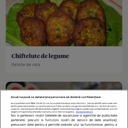
Chiftelute de legume
Retete de vara.
Nouă ne pasă ca datele tale personale să rămână confidențiale
Noi și partenerii noștri
1019
stocăm și/sau accesăm informații pe dispozitivul dvs., precum identificatorii cookie unici
pentru prelucrarea datelor cu caracter personal. Puteți accepta sau gestiona preferințele dvs. făcând clic mai jos,
respectiv vă puteți opune utilizării unui interes legitim în orice moment pe pagina cu politica de confidențialitate. Aceste
alegeri vor fi raportate partenerilor noștri și nu vă vor afecta navigarea.
Mai multe detalii
Noi si partenerii nostri (retelele de socializare si agentiile de publicitate
partenere, precum si furnizorii nostri de servicii de date analitice)
prelucram date pentru a permite website-ului sa functioneze, pentru a