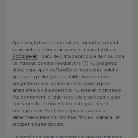
Spun
era
, la trecut, intrucat, de curand, si-a facut
loc in viata si in bucataria mea, nimeni altul decat
FoodSaver
, liderul de piata pe produse de nisa. O sa
va intrebati ce este FoodSaver? :))) Nu exagerez
deloc cand spun ca FoodSaver reprezinta solutia
grozava la prelungirea valabilitatii alimentelor
pregatite in casa, acest lucru fiind posibil prin
ambalarea in vid a acestora. Nu este un moft sau o
fita de moment, ci chiar o solutie practica si sigura,
care constituie o investitie desteapta, si veti
intelege de ce. Se stie ca in prezenta aerului,
alimentele sufera transformari fizice si chimice, iar
prospetimea lor dispare.
Ce face FoodSaver in aceasta situatie? Le priveaza