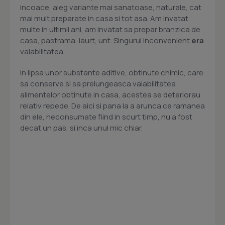
incoace, aleg variante mai sanatoase, naturale, cat
mai mult preparate in casa si tot asa. Am invatat
multe in ultimii ani, am invatat sa prepar branzica de
casa, pastrama, iaurt, unt. Singurul inconvenient
era
valabilitatea.
In lipsa unor substante aditive, obtinute chimic, care
sa conserve si sa prelungeasca valabilitatea
alimentelor obtinute in casa, acestea se deteriorau
relativ repede. De aici si pana la a arunca ce ramanea
din ele, neconsumate fiind in scurt timp, nu a fost
decat un pas, si inca unul mic chiar.