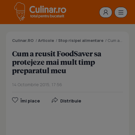
Culinar.RO
/
Articole
/
Stop risipei alimentare
/
Cum a reusit FoodSaver sa protejeze mai mult timp preparatul meu
Cum a reusit FoodSaver sa
protejeze mai mult timp
preparatul meu
14 Octombrie 2015, 17:56
Îmi place
Distribuie