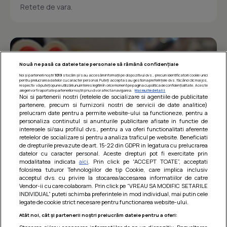
Retete de vara.
Nouă ne pasă ca datele tale personale să rămână confidențiale
Noi și partenerii noștri
1019
stocăm și/sau accesăm informații pe dispozitivul dvs., precum identificatorii cookie unici
pentru prelucrarea datelor cu caracter personal. Puteți accepta sau gestiona preferințele dvs. făcând clic mai jos,
respectiv vă puteți opune utilizării unui interes legitim în orice moment pe pagina cu politica de confidențialitate. Aceste
alegeri vor fi raportate partenerilor noștri și nu vă vor afecta navigarea.
Mai multe detalii
Noi si partenerii nostri (retelele de socializare si agentiile de publicitate
partenere, precum si furnizorii nostri de servicii de date analitice)
prelucram date pentru a permite website-ului sa functioneze, pentru a
personaliza continutul si anunturile publicitare afisate in functie de
interesele si/sau profilul dvs., pentru a va oferi functionalitati aferente
retelelor de socializare si pentru a analiza traficul pe website. Beneficiati
de drepturile prevazute de art. 15-22 din GDPR in legatura cu prelucrarea
datelor cu caracter personal. Aceste drepturi pot fi exercitate prin
modalitatea indicata
aici
. Prin click pe “ACCEPT TOATE”, acceptati
Barcute din vinete cu arpagic rosu
folosirea tuturor Tehnologiilor de tip Cookie, care implica inclusiv
acceptul dvs. cu privire la stocarea/accesarea informatiilor de catre
Un deliciu usor de preparat!
Vendor-ii cu care colaboram. Prin click pe “VREAU SA MODIFIC SETARILE
INDIVIDUAL” puteti schimba preferintele in mod individual, mai putin cele
legate de cookie strict necesare pentru functionarea website-ului.
Atât noi, cât și partenerii noștri prelucrăm datele pentru a oferi: