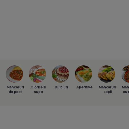
Mancaruri
Ciorbe si
Dulciuri
Aperitive
Mancaruri
Man
de post
supe
copii
cu 