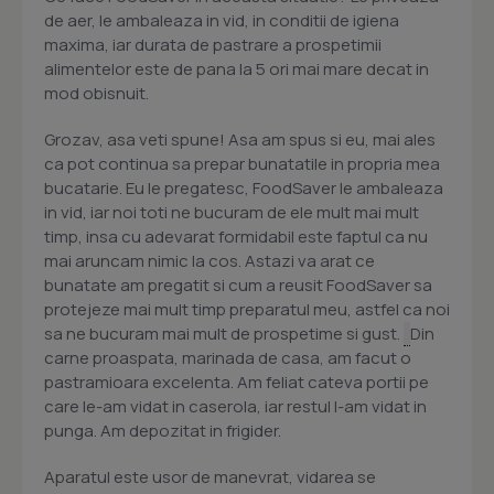
de aer, le ambaleaza in vid, in conditii de igiena
maxima, iar durata de pastrare a prospetimii
alimentelor este de pana la 5 ori mai mare decat in
mod obisnuit.
Grozav, asa veti spune! Asa am spus si eu, mai ales
ca pot continua sa prepar bunatatile in propria mea
bucatarie. Eu le pregatesc, FoodSaver le ambaleaza
in vid, iar noi toti ne bucuram de ele mult mai mult
timp, insa cu adevarat formidabil este faptul ca nu
mai aruncam nimic la cos. Astazi va arat ce
bunatate am pregatit si cum a reusit FoodSaver sa
protejeze mai mult timp preparatul meu, astfel ca noi
sa ne bucuram mai mult de prospetime si gust.
Din
carne proaspata, marinada de casa, am facut o
pastramioara excelenta. Am feliat cateva portii pe
care le-am vidat in caserola, iar restul l-am vidat in
punga. Am depozitat in frigider.
Aparatul este usor de manevrat, vidarea se