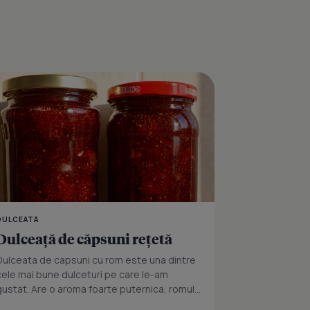
itura cu capsuni
Reteta rapida si gusto
DULCEATA
Dulceaţă de căpsuni reţetă
Dulceata de capsuni cu rom este una dintre
cele mai bune dulceturi pe care le-am
gustat. Are o aroma foarte puternica, romul...