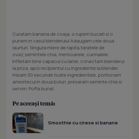
Curatam banana de coaja, o rupem bucati si o
punem in vasul blenderului Adaugam cele doua
iaurturi, 1lingura miere de rapita,taratele de
ovaz,semintele chia, merisoarele, curmalele.
Infiletam bine capacul cu lame, conectam blenderul
la priza, apoi recipientul cu ingrediente la blender,
mixam 30 secunde toate ingredientele, portionam
amestecul in doua boluri, presaram seminte chia si
servim. Pofta buna!
Pe aceeași temă:
Smoothie cu cirese si banane