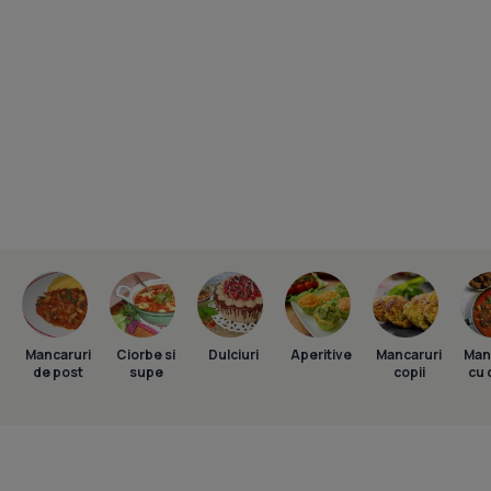
Mancaruri
Ciorbe si
Dulciuri
Aperitive
Mancaruri
Man
de post
supe
copii
cu 