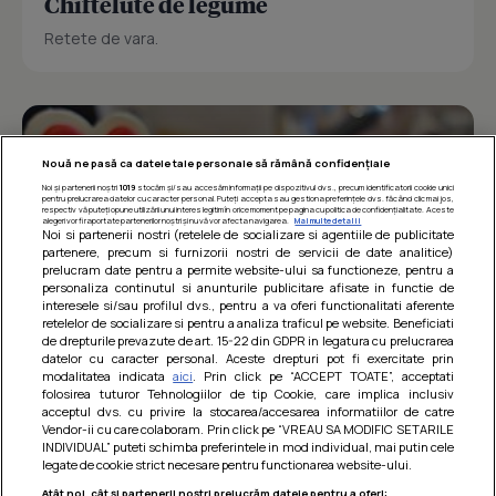
Chiftelute de legume
Retete de vara.
Nouă ne pasă ca datele tale personale să rămână confidențiale
Noi și partenerii noștri
1019
stocăm și/sau accesăm informații pe dispozitivul dvs., precum identificatorii cookie unici
pentru prelucrarea datelor cu caracter personal. Puteți accepta sau gestiona preferințele dvs. făcând clic mai jos,
respectiv vă puteți opune utilizării unui interes legitim în orice moment pe pagina cu politica de confidențialitate. Aceste
alegeri vor fi raportate partenerilor noștri și nu vă vor afecta navigarea.
Mai multe detalii
Noi si partenerii nostri (retelele de socializare si agentiile de publicitate
partenere, precum si furnizorii nostri de servicii de date analitice)
prelucram date pentru a permite website-ului sa functioneze, pentru a
personaliza continutul si anunturile publicitare afisate in functie de
interesele si/sau profilul dvs., pentru a va oferi functionalitati aferente
retelelor de socializare si pentru a analiza traficul pe website. Beneficiati
de drepturile prevazute de art. 15-22 din GDPR in legatura cu prelucrarea
datelor cu caracter personal. Aceste drepturi pot fi exercitate prin
modalitatea indicata
aici
. Prin click pe “ACCEPT TOATE”, acceptati
Barcute din vinete cu arpagic rosu
folosirea tuturor Tehnologiilor de tip Cookie, care implica inclusiv
acceptul dvs. cu privire la stocarea/accesarea informatiilor de catre
Un deliciu usor de preparat!
Vendor-ii cu care colaboram. Prin click pe “VREAU SA MODIFIC SETARILE
INDIVIDUAL” puteti schimba preferintele in mod individual, mai putin cele
legate de cookie strict necesare pentru functionarea website-ului.
Atât noi, cât și partenerii noștri prelucrăm datele pentru a oferi: