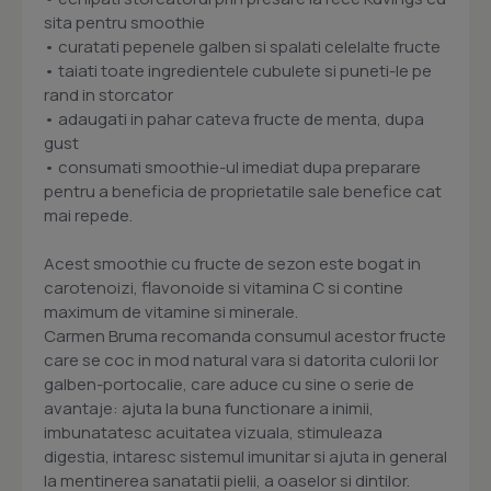
sita pentru smoothie
• curatati pepenele galben si spalati celelalte fructe
• taiati toate ingredientele cubulete si puneti-le pe
rand in storcator
• adaugati in pahar cateva fructe de menta, dupa
gust
• consumati smoothie-ul imediat dupa preparare
pentru a beneficia de proprietatile sale benefice cat
mai repede.
Acest smoothie cu fructe de sezon este bogat in
carotenoizi, flavonoide si vitamina C si contine
maximum de vitamine si minerale.
Carmen Bruma recomanda consumul acestor fructe
care se coc in mod natural vara si datorita culorii lor
galben-portocalie, care aduce cu sine o serie de
avantaje: ajuta la buna functionare a inimii,
imbunatatesc acuitatea vizuala, stimuleaza
digestia, intaresc sistemul imunitar si ajuta in general
la mentinerea sanatatii pielii, a oaselor si dintilor.