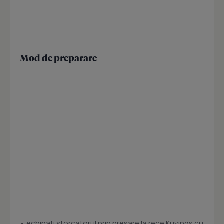
Mod de preparare
• echipati storcatorul prin presare la rece Kuvings cu