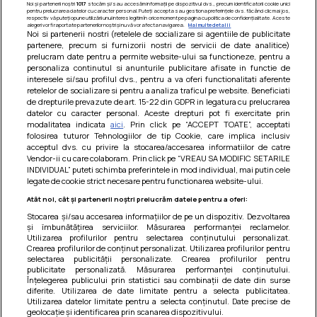
Noi și partenerii noștri
1017
stocăm și/sau accesăm informații pe dispozitivul dvs., precum identificatorii cookie unici
pentru prelucrarea datelor cu caracter personal. Puteți accepta sau gestiona preferințele dvs. făcând clic mai jos,
respectiv vă puteți opune utilizării unui interes legitim în orice moment pe pagina cu politica de confidențialitate. Aceste
alegeri vor fi raportate partenerilor noștri și nu vă vor afecta navigarea.
Mai multe detalii
Noi si partenerii nostri (retelele de socializare si agentiile de publicitate
partenere, precum si furnizorii nostri de servicii de date analitice)
prelucram date pentru a permite website-ului sa functioneze, pentru a
personaliza continutul si anunturile publicitare afisate in functie de
interesele si/sau profilul dvs., pentru a va oferi functionalitati aferente
retelelor de socializare si pentru a analiza traficul pe website. Beneficiati
de drepturile prevazute de art. 15-22 din GDPR in legatura cu prelucrarea
datelor cu caracter personal. Aceste drepturi pot fi exercitate prin
modalitatea indicata
aici
. Prin click pe “ACCEPT TOATE”, acceptati
Barcute din vinete cu arpagic rosu
folosirea tuturor Tehnologiilor de tip Cookie, care implica inclusiv
acceptul dvs. cu privire la stocarea/accesarea informatiilor de catre
Un deliciu usor de preparat!
Vendor-ii cu care colaboram. Prin click pe “VREAU SA MODIFIC SETARILE
INDIVIDUAL” puteti schimba preferintele in mod individual, mai putin cele
legate de cookie strict necesare pentru functionarea website-ului.
Atât noi, cât și partenerii noștri prelucrăm datele pentru a oferi:
Stocarea și/sau accesarea informațiilor de pe un dispozitiv. Dezvoltarea
și îmbunătățirea serviciilor. Măsurarea performanței reclamelor.
Utilizarea profilurilor pentru selectarea conținutului personalizat.
Crearea profilurilor de conținut personalizat. Utilizarea profilurilor pentru
selectarea publicității personalizate. Crearea profilurilor pentru
publicitate personalizată. Măsurarea performanței conținutului.
Înțelegerea publicului prin statistici sau combinații de date din surse
diferite. Utilizarea de date limitate pentru a selecta publicitatea.
Utilizarea datelor limitate pentru a selecta conținutul. Date precise de
geolocație și identificarea prin scanarea dispozitivului.