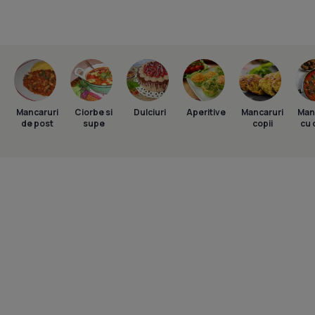
Mancaruri
Ciorbe si
Dulciuri
Aperitive
Mancaruri
Man
de post
supe
copii
cu 