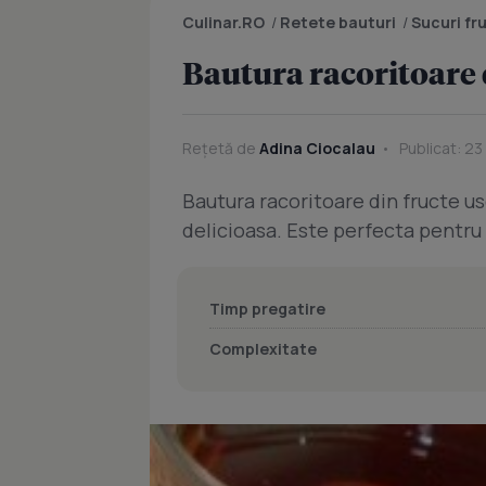
Culinar.RO
/
Retete bauturi
/
Sucuri fr
Bautura racoritoare 
Rețetă de
Adina Ciocalau
Publicat: 23
Bautura racoritoare din fructe u
delicioasa. Este perfecta pentru 
Timp pregatire
Complexitate