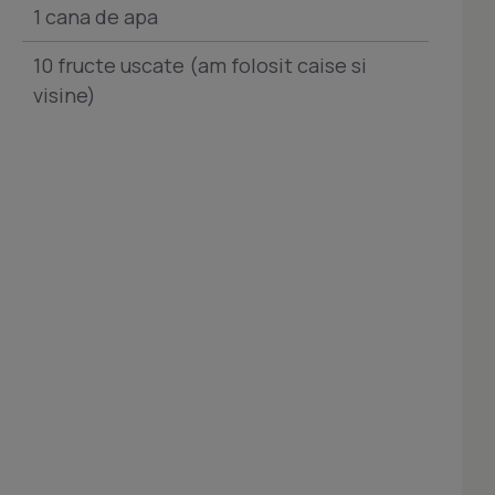
1 cana de apa
10 fructe uscate (am folosit caise si
visine)