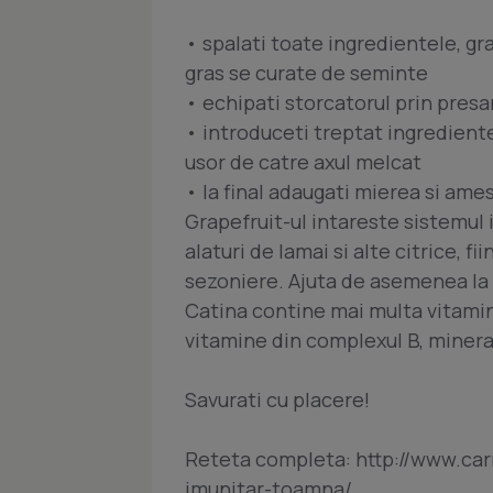
• spalati toate ingredientele, gra
gras se curate de seminte
• echipati storcatorul prin presa
• introduceti treptat ingredientel
usor de catre axul melcat
• la final adaugati mierea si ame
Grapefruit-ul intareste sistemul 
alaturi de lamai si alte citrice, fi
sezoniere. Ajuta de asemenea la 
Catina contine mai multa vitamin
vitamine din complexul B, minera
Savurati cu placere!
Reteta completa: http://www.ca
imunitar-toamna/