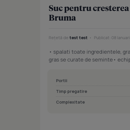
Suc pentru crestere
Bruma
Rețetă de
test test
Publicat: 08 Ianuar
• spalati toate ingredientele, gra
gras se curate de seminte• echip
Portii
Timp pregatire
Complexitate