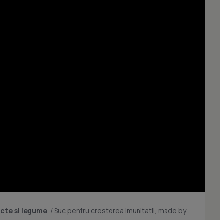
ucte si legume
/
Suc pentru cresterea imunitatii, made by Carmen Bruma