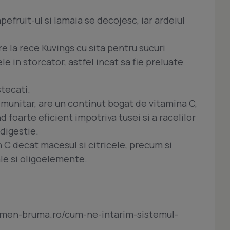
pefruit-ul si lamaia se decojesc, iar ardeiul
re la rece Kuvings cu sita pentru sucuri
e in storcator, astfel incat sa fie preluate
stecati.
imunitar, are un continut bogat de vitamina C,
ind foarte eficient impotriva tusei si a racelilor
digestie.
 C decat macesul si citricele, precum si
le si oligoelemente.
rmen-bruma.ro/cum-ne-intarim-sistemul-