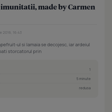
a imunitatii, made by Carmen
ie 2016, 16:43
pefruit-ul si lamaia se decojesc, iar ardeiul
ati storcatorul prin
1
5 minute
redusa