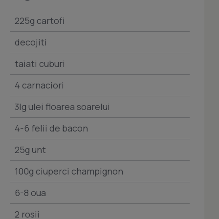
225g cartofi
decojiti
taiati cuburi
4 carnaciori
3lg ulei floarea soarelui
4-6 felii de bacon
25g unt
100g ciuperci champignon
6-8 oua
2 rosii