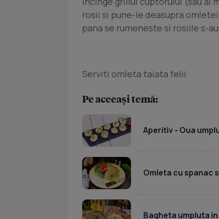
Incinge grillul cuptorului (sau al 
rosii si pune-le deasupra omletei.
pana se rumeneste si rosiile s-au
Serviti omleta taiata felii
Pe aceeași temă:
Aperitiv - Oua ump
Omleta cu spanac si
Bagheta umpluta in