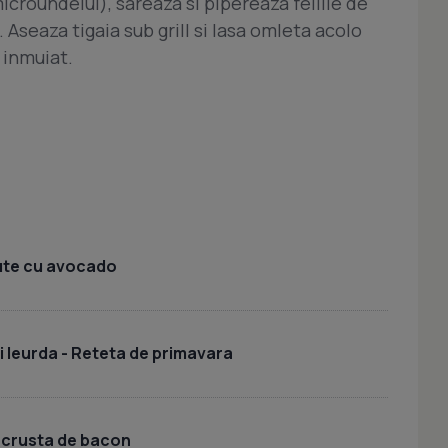
microundelui), sareaza si pipereaza feliile de
 Aseaza tigaia sub grill si lasa omleta acolo
 inmuiat.
lute cu avocado
 leurda - Reteta de primavara
 crusta de bacon