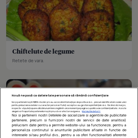
Chiftelute de legume
Retete de vara.
Nouă ne pasă ca datele tale personale să rămână confidențiale
Noi și partenerii noștri
1019
stocăm și/sau accesăm informații pe dispozitivul dvs., precum identificatorii cookie unici
pentru prelucrarea datelor cu caracter personal. Puteți accepta sau gestiona preferințele dvs. făcând clic mai jos,
respectiv vă puteți opune utilizării unui interes legitim în orice moment pe pagina cu politica de confidențialitate. Aceste
alegeri vor fi raportate partenerilor noștri și nu vă vor afecta navigarea.
Mai multe detalii
Noi si partenerii nostri (retelele de socializare si agentiile de publicitate
partenere, precum si furnizorii nostri de servicii de date analitice)
prelucram date pentru a permite website-ului sa functioneze, pentru a
personaliza continutul si anunturile publicitare afisate in functie de
interesele si/sau profilul dvs., pentru a va oferi functionalitati aferente