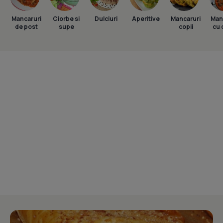
Mancaruri
Ciorbe si
Dulciuri
Aperitive
Mancaruri
Man
de post
supe
copii
cu 