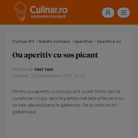
Culinar.RO
/
Retete culinare
/
Aperitive
/
Aperitive cu oua
/
O
Ou aperitiv cu sos picant
Rețetă de
test test
Publicat: 23 Septembrie 2015, 16:04
Pentru ou aperitiv cu sos picant ouale fierte tari se
curata de coaja, apoi la partea mai lata a fiecarui ou
se taie albusul pana la galbenus. Se scoate incet
galbenusul.