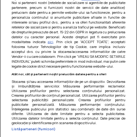
Noi si partenerii nostri (retelele de socializare si agentiile de publicitate
partenere, precum si furnizorii nostri de servicii de date analitice)
prelucram date pentru a permite website-ului sa functioneze, pentru a
personaliza continutul si anunturile publicitare afisate in functie de
interesele si/sau profilul dvs., pentru a va oferi functionalitati aferente
retelelor de socializare si pentru a analiza traficul pe website. Beneficiati
de drepturile prevazute de art. 15-22 din GDPR in legatura cu prelucrarea
datelor cu caracter personal. Aceste drepturi pot fi exercitate prin
modalitatea indicata
aici
. Prin click pe “ACCEPT TOATE”, acceptati
Barcute din vinete cu arpagic rosu
folosirea tuturor Tehnologiilor de tip Cookie, care implica inclusiv
acceptul dvs. cu privire la stocarea/accesarea informatiilor de catre
Un deliciu usor de preparat!
Vendor-ii cu care colaboram. Prin click pe “VREAU SA MODIFIC SETARILE
INDIVIDUAL” puteti schimba preferintele in mod individual, mai putin cele
legate de cookie strict necesare pentru functionarea website-ului.
Atât noi, cât și partenerii noștri prelucrăm datele pentru a oferi:
Stocarea și/sau accesarea informațiilor de pe un dispozitiv. Dezvoltarea
și îmbunătățirea serviciilor. Măsurarea performanței reclamelor.
Utilizarea profilurilor pentru selectarea conținutului personalizat.
Crearea profilurilor de conținut personalizat. Utilizarea profilurilor pentru
selectarea publicității personalizate. Crearea profilurilor pentru
publicitate personalizată. Măsurarea performanței conținutului.
Înțelegerea publicului prin statistici sau combinații de date din surse
diferite. Utilizarea de date limitate pentru a selecta publicitatea.
Utilizarea datelor limitate pentru a selecta conținutul. Date precise de
geolocație și identificarea prin scanarea dispozitivului.
Listă parteneri (furnizori)
Termeni si conditii
|
Politica de cookies
|
Politica de