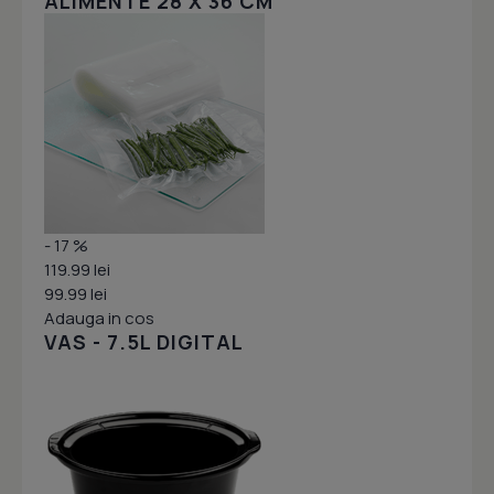
ALIMENTE 28 X 36 CM
- 17 %
119.99 lei
99.99 lei
Adauga in cos
VAS - 7.5L DIGITAL