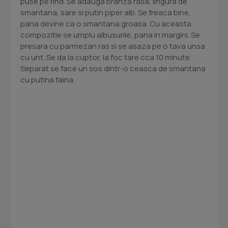
puse pe rind. Se adauga branza rasa, lingura de
smantana, sare si putin piper alb. Se freaca bine,
pana devine ca o smantana groasa. Cu aceasta
compozitie se umplu albusurile, pana in margini. Se
presara cu parmezan ras si se asaza pe o tava unsa
cu unt. Se da la cuptor, la foc tare cca 10 minute.
Separat se face un sos dintr-o ceasca de smantana
cu putina faina.