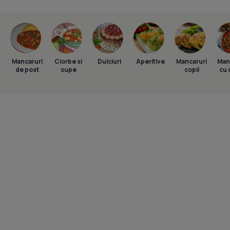
Mancaruri
Ciorbe si
Dulciuri
Aperitive
Mancaruri
Man
de post
supe
copii
cu 