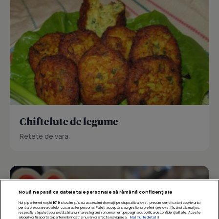
Chiftelute de legume
Retete de vara.
Nouă ne pasă ca datele tale personale să rămână confidențiale
Noi și partenerii noștri
1019
stocăm și/sau accesăm informații pe dispozitivul dvs., precum identificatorii cookie unici
pentru prelucrarea datelor cu caracter personal. Puteți accepta sau gestiona preferințele dvs. făcând clic mai jos,
respectiv vă puteți opune utilizării unui interes legitim în orice moment pe pagina cu politica de confidențialitate. Aceste
alegeri vor fi raportate partenerilor noștri și nu vă vor afecta navigarea.
Mai multe detalii