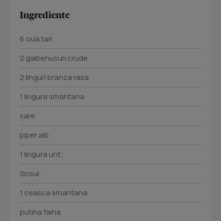
Ingrediente
6 oua tari
2 galbenusuri crude
2 linguri branza rasa
1 lingura smantana
sare
piper alb
1 lingura unt;
Sosul:
1 ceasca smantana
putina faina