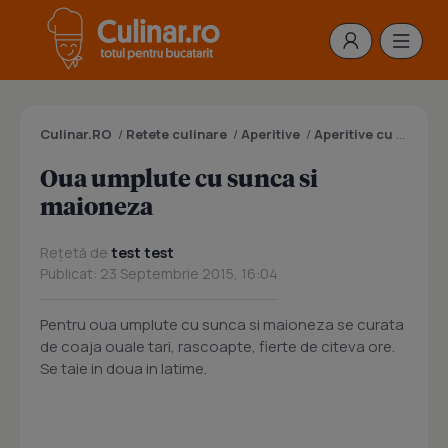
Culinar.RO
/
Retete culinare
/
Aperitive
/
Aperitive cu oua
/
O
Oua umplute cu sunca si
maioneza
Rețetă de
test test
Publicat: 23 Septembrie 2015, 16:04
Pentru oua umplute cu sunca si maioneza se curata
de coaja ouale tari, rascoapte, fierte de citeva ore.
Se taie in doua in latime.