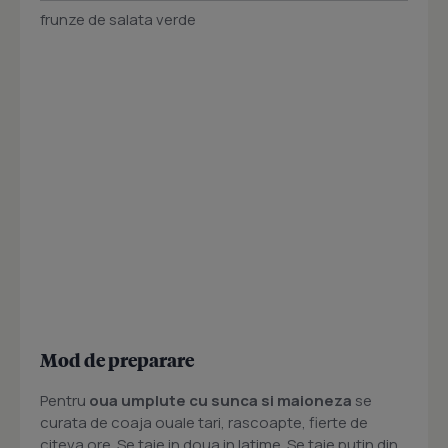
frunze de salata verde
Mod de preparare
Pentru
oua umplute cu sunca si maioneza
se
curata de coaja ouale tari, rascoapte, fierte de
citeva ore. Se taie in doua in latime. Se taie putin din