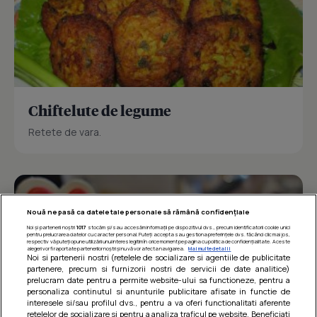
Chiftelute de legume
Retete de vara.
Nouă ne pasă ca datele tale personale să rămână confidențiale
Noi și partenerii noștri
1017
stocăm și/sau accesăm informații pe dispozitivul dvs., precum identificatorii cookie unici
pentru prelucrarea datelor cu caracter personal. Puteți accepta sau gestiona preferințele dvs. făcând clic mai jos,
respectiv vă puteți opune utilizării unui interes legitim în orice moment pe pagina cu politica de confidențialitate. Aceste
alegeri vor fi raportate partenerilor noștri și nu vă vor afecta navigarea.
Mai multe detalii
Noi si partenerii nostri (retelele de socializare si agentiile de publicitate
partenere, precum si furnizorii nostri de servicii de date analitice)
prelucram date pentru a permite website-ului sa functioneze, pentru a
personaliza continutul si anunturile publicitare afisate in functie de
interesele si/sau profilul dvs., pentru a va oferi functionalitati aferente
retelelor de socializare si pentru a analiza traficul pe website. Beneficiati