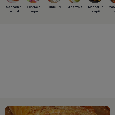
Mancaruri
Ciorbe si
Dulciuri
Aperitive
Mancaruri
Man
de post
supe
copii
cu 