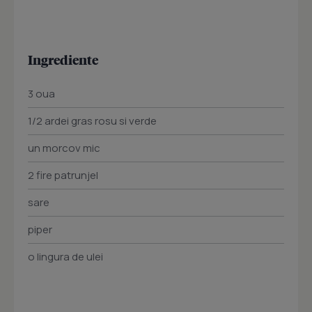
Ingrediente
3 oua
1/2 ardei gras rosu si verde
un morcov mic
2 fire patrunjel
sare
piper
o lingura de ulei