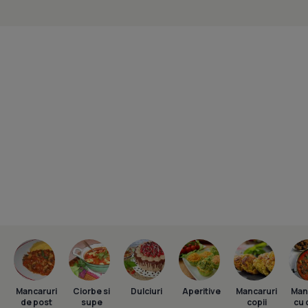
Mancaruri
Ciorbe si
Dulciuri
Aperitive
Mancaruri
Man
de post
supe
copii
cu 