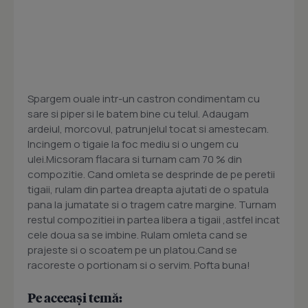
Spargem ouale intr-un castron condimentam cu
sare si piper si le batem bine cu telul. Adaugam
ardeiul, morcovul, patrunjelul tocat si amestecam.
Incingem o tigaie la foc mediu si o ungem cu
ulei.Micsoram flacara si turnam cam 70 % din
compozitie. Cand omleta se desprinde de pe peretii
tigaii, rulam din partea dreapta ajutati de o spatula
pana la jumatate si o tragem catre margine. Turnam
restul compozitiei in partea libera a tigaii ,astfel incat
cele doua sa se imbine. Rulam omleta cand se
prajeste si o scoatem pe un platou.Cand se
racoreste o portionam si o servim. Pofta buna!
Pe aceeași temă: