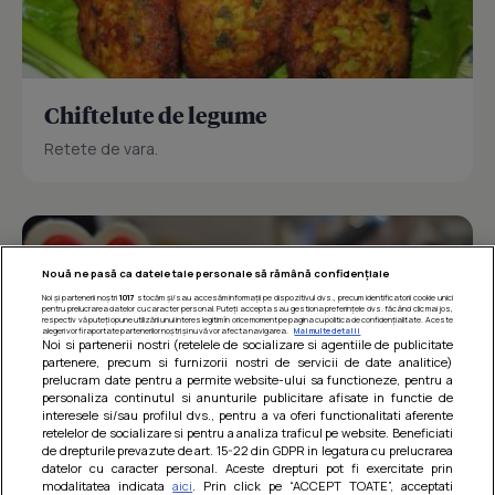
Chiftelute de legume
Retete de vara.
Nouă ne pasă ca datele tale personale să rămână confidențiale
Noi și partenerii noștri
1017
stocăm și/sau accesăm informații pe dispozitivul dvs., precum identificatorii cookie unici
pentru prelucrarea datelor cu caracter personal. Puteți accepta sau gestiona preferințele dvs. făcând clic mai jos,
respectiv vă puteți opune utilizării unui interes legitim în orice moment pe pagina cu politica de confidențialitate. Aceste
alegeri vor fi raportate partenerilor noștri și nu vă vor afecta navigarea.
Mai multe detalii
Noi si partenerii nostri (retelele de socializare si agentiile de publicitate
partenere, precum si furnizorii nostri de servicii de date analitice)
prelucram date pentru a permite website-ului sa functioneze, pentru a
personaliza continutul si anunturile publicitare afisate in functie de
interesele si/sau profilul dvs., pentru a va oferi functionalitati aferente
retelelor de socializare si pentru a analiza traficul pe website. Beneficiati
de drepturile prevazute de art. 15-22 din GDPR in legatura cu prelucrarea
datelor cu caracter personal. Aceste drepturi pot fi exercitate prin
modalitatea indicata
aici
. Prin click pe “ACCEPT TOATE”, acceptati