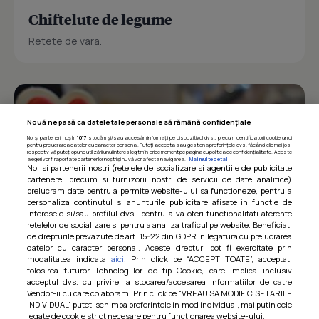
Chiftelute de legume
Retete de vara.
Nouă ne pasă ca datele tale personale să rămână confidențiale
Noi și partenerii noștri
1017
stocăm și/sau accesăm informații pe dispozitivul dvs., precum identificatorii cookie unici
pentru prelucrarea datelor cu caracter personal. Puteți accepta sau gestiona preferințele dvs. făcând clic mai jos,
respectiv vă puteți opune utilizării unui interes legitim în orice moment pe pagina cu politica de confidențialitate. Aceste
alegeri vor fi raportate partenerilor noștri și nu vă vor afecta navigarea.
Mai multe detalii
Noi si partenerii nostri (retelele de socializare si agentiile de publicitate
partenere, precum si furnizorii nostri de servicii de date analitice)
prelucram date pentru a permite website-ului sa functioneze, pentru a
personaliza continutul si anunturile publicitare afisate in functie de
interesele si/sau profilul dvs., pentru a va oferi functionalitati aferente
retelelor de socializare si pentru a analiza traficul pe website. Beneficiati
de drepturile prevazute de art. 15-22 din GDPR in legatura cu prelucrarea
datelor cu caracter personal. Aceste drepturi pot fi exercitate prin
modalitatea indicata
aici
. Prin click pe “ACCEPT TOATE”, acceptati
Barcute din vinete cu arpagic rosu
folosirea tuturor Tehnologiilor de tip Cookie, care implica inclusiv
acceptul dvs. cu privire la stocarea/accesarea informatiilor de catre
Un deliciu usor de preparat!
Vendor-ii cu care colaboram. Prin click pe “VREAU SA MODIFIC SETARILE
INDIVIDUAL” puteti schimba preferintele in mod individual, mai putin cele
legate de cookie strict necesare pentru functionarea website-ului.