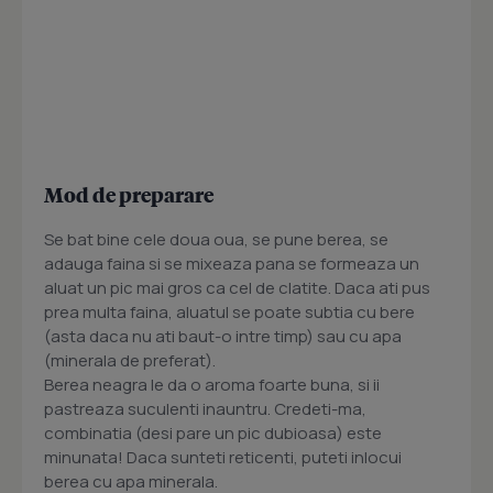
Mod de preparare
Se bat bine cele doua oua, se pune berea, se
adauga faina si se mixeaza pana se formeaza un
aluat un pic mai gros ca cel de clatite. Daca ati pus
prea multa faina, aluatul se poate subtia cu bere
(asta daca nu ati baut-o intre timp) sau cu apa
(minerala de preferat).
Berea neagra le da o aroma foarte buna, si ii
pastreaza suculenti inauntru. Credeti-ma,
combinatia (desi pare un pic dubioasa) este
minunata! Daca sunteti reticenti, puteti inlocui
berea cu apa minerala.