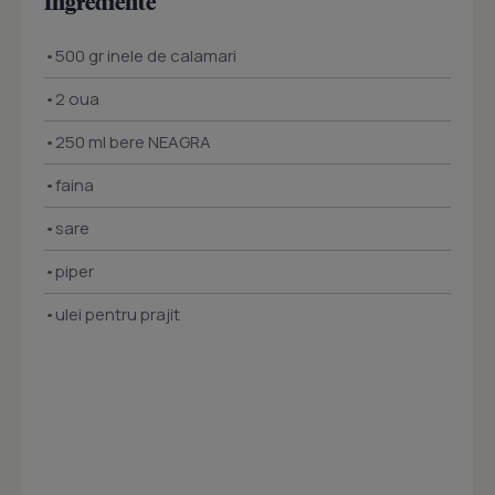
Ingrediente
•500 gr inele de calamari
•2 oua
•250 ml bere NEAGRA
•faina
•sare
•piper
•ulei pentru prajit