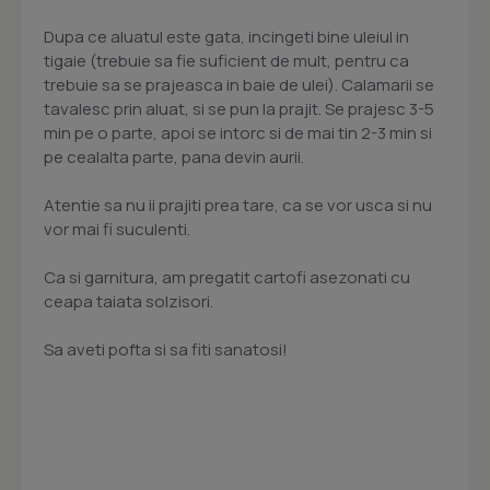
Dupa ce aluatul este gata, incingeti bine uleiul in
tigaie (trebuie sa fie suficient de mult, pentru ca
trebuie sa se prajeasca in baie de ulei). Calamarii se
tavalesc prin aluat, si se pun la prajit. Se prajesc 3-5
min pe o parte, apoi se intorc si de mai tin 2-3 min si
pe cealalta parte, pana devin aurii.
Atentie sa nu ii prajiti prea tare, ca se vor usca si nu
vor mai fi suculenti.
Ca si garnitura, am pregatit cartofi asezonati cu
ceapa taiata solzisori.
Sa aveti pofta si sa fiti sanatosi!