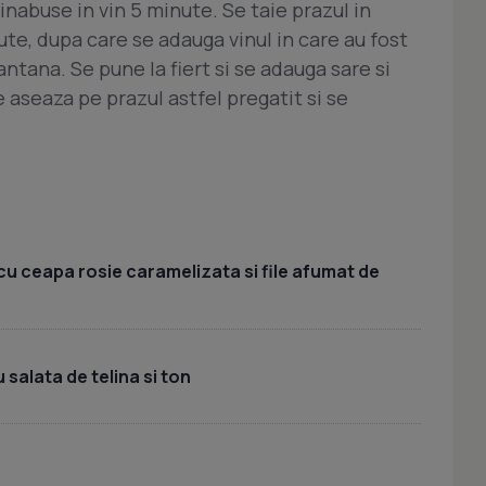
 inabuse in vin 5 minute. Se taie prazul in
ute, dupa care se adauga vinul in care au fost
antana. Se pune la fiert si se adauga sare si
e aseaza pe prazul astfel pregatit si se
cu ceapa rosie caramelizata si file afumat de
 salata de telina si ton