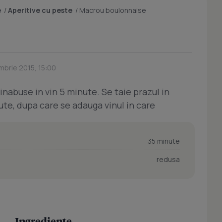
e
/
Aperitive cu peste
/
Macrou boulonnaise
mbrie 2015, 15:00
 inabuse in vin 5 minute. Se taie prazul in
nute, dupa care se adauga vinul in care
35 minute
redusa
Ingrediente