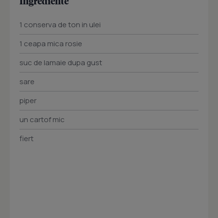
Ingrediente
1 conserva de ton in ulei
1 ceapa mica rosie
suc de lamaie dupa gust
sare
piper
un cartof mic
fiert