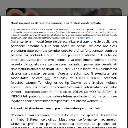
Nouă ne pasă ca datele tale personale să rămână confidențiale
Noi și partenerii noștri
1019
stocăm și/sau accesăm informații pe dispozitivul dvs., precum identificatorii cookie unici
pentru prelucrarea datelor cu caracter personal. Puteți accepta sau gestiona preferințele dvs. făcând clic mai jos,
respectiv vă puteți opune utilizării unui interes legitim în orice moment pe pagina cu politica de confidențialitate. Aceste
alegeri vor fi raportate partenerilor noștri și nu vă vor afecta navigarea.
Mai multe detalii
Noi si partenerii nostri (retelele de socializare si agentiile de publicitate
partenere, precum si furnizorii nostri de servicii de date analitice)
prelucram date pentru a permite website-ului sa functioneze, pentru a
personaliza continutul si anunturile publicitare afisate in functie de
interesele si/sau profilul dvs., pentru a va oferi functionalitati aferente
retelelor de socializare si pentru a analiza traficul pe website. Beneficiati
de drepturile prevazute de art. 15-22 din GDPR in legatura cu prelucrarea
datelor cu caracter personal. Aceste drepturi pot fi exercitate prin
modalitatea indicata
aici
. Prin click pe “ACCEPT TOATE”, acceptati
Barcute din vinete cu arpagic rosu
folosirea tuturor Tehnologiilor de tip Cookie, care implica inclusiv
acceptul dvs. cu privire la stocarea/accesarea informatiilor de catre
Un deliciu usor de preparat!
Vendor-ii cu care colaboram. Prin click pe “VREAU SA MODIFIC SETARILE
INDIVIDUAL” puteti schimba preferintele in mod individual, mai putin cele
legate de cookie strict necesare pentru functionarea website-ului.
Atât noi, cât și partenerii noștri prelucrăm datele pentru a oferi:
Stocarea și/sau accesarea informațiilor de pe un dispozitiv. Dezvoltarea
și îmbunătățirea serviciilor. Măsurarea performanței reclamelor.
Utilizarea profilurilor pentru selectarea conținutului personalizat.
Crearea profilurilor de conținut personalizat. Utilizarea profilurilor pentru