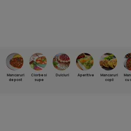
Mancaruri
Ciorbe si
Dulciuri
Aperitive
Mancaruri
Man
de post
supe
copii
cu 