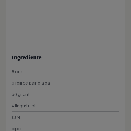
Ingrediente
6 oua
6 felii de paine alba
50 gr unt
4 linguri ulei
sare
piper