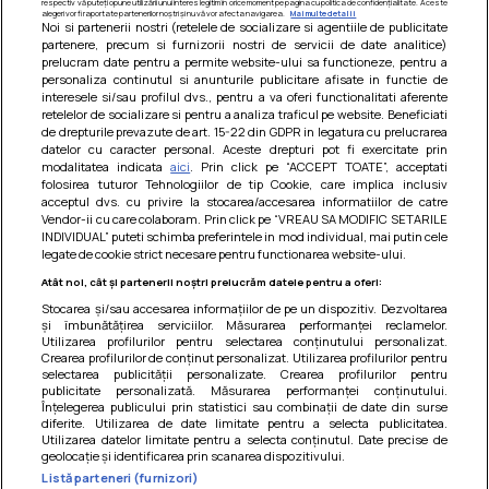
respectiv vă puteți opune utilizării unui interes legitim în orice moment pe pagina cu politica de confidențialitate. Aceste
alegeri vor fi raportate partenerilor noștri și nu vă vor afecta navigarea.
Mai multe detalii
Noi si partenerii nostri (retelele de socializare si agentiile de publicitate
partenere, precum si furnizorii nostri de servicii de date analitice)
prelucram date pentru a permite website-ului sa functioneze, pentru a
personaliza continutul si anunturile publicitare afisate in functie de
interesele si/sau profilul dvs., pentru a va oferi functionalitati aferente
retelelor de socializare si pentru a analiza traficul pe website. Beneficiati
de drepturile prevazute de art. 15-22 din GDPR in legatura cu prelucrarea
datelor cu caracter personal. Aceste drepturi pot fi exercitate prin
modalitatea indicata
aici
. Prin click pe “ACCEPT TOATE”, acceptati
Barcute din vinete cu arpagic rosu
folosirea tuturor Tehnologiilor de tip Cookie, care implica inclusiv
acceptul dvs. cu privire la stocarea/accesarea informatiilor de catre
Un deliciu usor de preparat!
Vendor-ii cu care colaboram. Prin click pe “VREAU SA MODIFIC SETARILE
INDIVIDUAL” puteti schimba preferintele in mod individual, mai putin cele
legate de cookie strict necesare pentru functionarea website-ului.
Atât noi, cât și partenerii noștri prelucrăm datele pentru a oferi:
Stocarea și/sau accesarea informațiilor de pe un dispozitiv. Dezvoltarea
și îmbunătățirea serviciilor. Măsurarea performanței reclamelor.
Utilizarea profilurilor pentru selectarea conținutului personalizat.
Crearea profilurilor de conținut personalizat. Utilizarea profilurilor pentru
selectarea publicității personalizate. Crearea profilurilor pentru
publicitate personalizată. Măsurarea performanței conținutului.
Înțelegerea publicului prin statistici sau combinații de date din surse
diferite. Utilizarea de date limitate pentru a selecta publicitatea.
Utilizarea datelor limitate pentru a selecta conținutul. Date precise de
geolocație și identificarea prin scanarea dispozitivului.
Listă parteneri (furnizori)