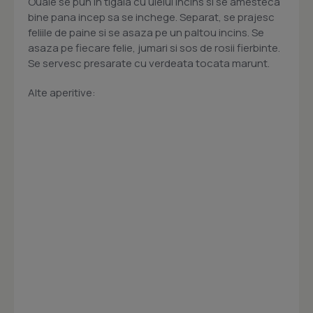
Ouale se pun in tigaia cu uleiul incins si se amesteca
bine pana incep sa se inchege. Separat, se prajesc
feliile de paine si se asaza pe un paltou incins. Se
asaza pe fiecare felie, jumari si sos de rosii fierbinte.
Se servesc presarate cu verdeata tocata marunt.
Alte aperitive: