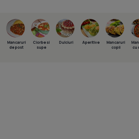
Mancaruri
Ciorbe si
Dulciuri
Aperitive
Mancaruri
Man
de post
supe
copii
cu 