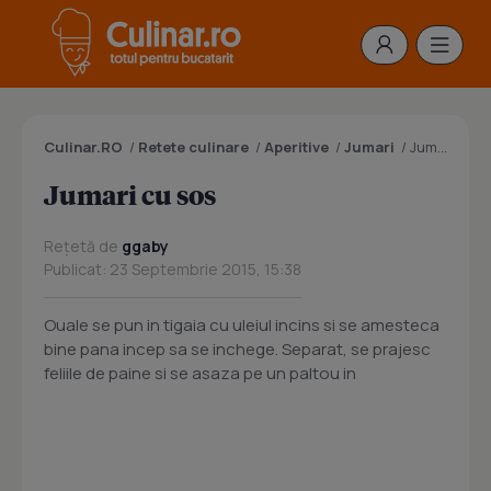
Culinar.RO
/
Retete culinare
/
Aperitive
/
Jumari
/
Jumari cu sos
Jumari cu sos
Rețetă de
ggaby
Publicat: 23 Septembrie 2015, 15:38
Ouale se pun in tigaia cu uleiul incins si se amesteca
bine pana incep sa se inchege. Separat, se prajesc
feliile de paine si se asaza pe un paltou in