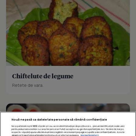
Chiftelute de legume
Retete de vara.
Nouă ne pasă ca datele tale personale să rămână confidențiale
Noi și partenerii noștri
1019
stocăm și/sau accesăm informații pe dispozitivul dvs., precum identificatorii cookie unici
pentru prelucrarea datelor cu caracter personal. Puteți accepta sau gestiona preferințele dvs. făcând clic mai jos,
respectiv vă puteți opune utilizării unui interes legitim în orice moment pe pagina cu politica de confidențialitate. Aceste
alegeri vor fi raportate partenerilor noștri și nu vă vor afecta navigarea.
Mai multe detalii