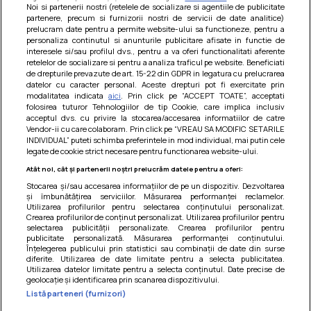
Noi si partenerii nostri (retelele de socializare si agentiile de publicitate
partenere, precum si furnizorii nostri de servicii de date analitice)
prelucram date pentru a permite website-ului sa functioneze, pentru a
personaliza continutul si anunturile publicitare afisate in functie de
interesele si/sau profilul dvs., pentru a va oferi functionalitati aferente
retelelor de socializare si pentru a analiza traficul pe website. Beneficiati
de drepturile prevazute de art. 15-22 din GDPR in legatura cu prelucrarea
datelor cu caracter personal. Aceste drepturi pot fi exercitate prin
modalitatea indicata
aici
. Prin click pe “ACCEPT TOATE”, acceptati
Barcute din vinete cu arpagic rosu
folosirea tuturor Tehnologiilor de tip Cookie, care implica inclusiv
acceptul dvs. cu privire la stocarea/accesarea informatiilor de catre
Un deliciu usor de preparat!
Vendor-ii cu care colaboram. Prin click pe “VREAU SA MODIFIC SETARILE
INDIVIDUAL” puteti schimba preferintele in mod individual, mai putin cele
legate de cookie strict necesare pentru functionarea website-ului.
Atât noi, cât și partenerii noștri prelucrăm datele pentru a oferi:
Stocarea și/sau accesarea informațiilor de pe un dispozitiv. Dezvoltarea
și îmbunătățirea serviciilor. Măsurarea performanței reclamelor.
Utilizarea profilurilor pentru selectarea conținutului personalizat.
Crearea profilurilor de conținut personalizat. Utilizarea profilurilor pentru
selectarea publicității personalizate. Crearea profilurilor pentru
publicitate personalizată. Măsurarea performanței conținutului.
Înțelegerea publicului prin statistici sau combinații de date din surse
diferite. Utilizarea de date limitate pentru a selecta publicitatea.
Utilizarea datelor limitate pentru a selecta conținutul. Date precise de
geolocație și identificarea prin scanarea dispozitivului.
Listă parteneri (furnizori)
Termeni si conditii
|
Politica de cookies
|
Politica de