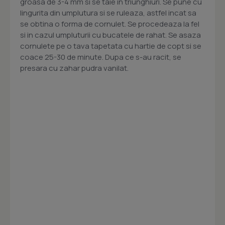
groasa de 3-4 mm si se taie in triunghiuri. Se pune cu
lingurita din umplutura si se ruleaza, astfel incat sa
se obtina o forma de cornulet. Se procedeaza la fel
si in cazul umpluturii cu bucatele de rahat. Se asaza
cornulete pe o tava tapetata cu hartie de copt si se
coace 25-30 de minute. Dupa ce s-au racit, se
presara cu zahar pudra vanilat.