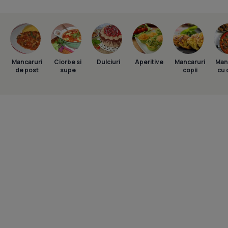
Mancaruri
Ciorbe si
Dulciuri
Aperitive
Mancaruri
Man
de post
supe
copii
cu 