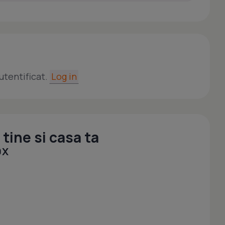
utentificat.
Log in
tine si casa ta
0X