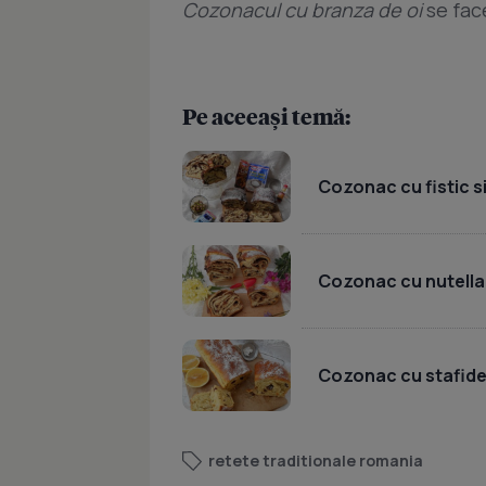
Cozonacul cu branza de oi
se fac
Pe aceeași temă:
Cozonac cu fistic s
Cozonac cu nutella 
Cozonac cu stafide
retete traditionale romania