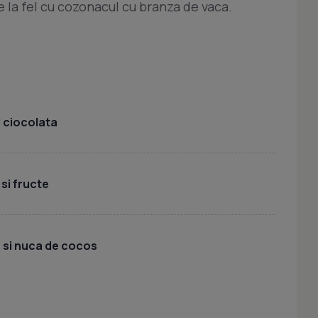
e la fel cu cozonacul cu branza de vaca.
i ciocolata
si fructe
 si nuca de cocos