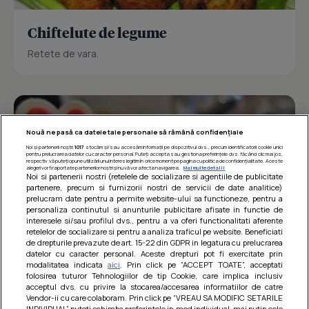
Chiftelute de legume
Retete de vara.
Nouă ne pasă ca datele tale personale să rămână confidențiale
Noi și partenerii noștri
1017
stocăm și/sau accesăm informații pe dispozitivul dvs., precum identificatorii cookie unici
pentru prelucrarea datelor cu caracter personal. Puteți accepta sau gestiona preferințele dvs. făcând clic mai jos,
respectiv vă puteți opune utilizării unui interes legitim în orice moment pe pagina cu politica de confidențialitate. Aceste
alegeri vor fi raportate partenerilor noștri și nu vă vor afecta navigarea.
Mai multe detalii
Noi si partenerii nostri (retelele de socializare si agentiile de publicitate
partenere, precum si furnizorii nostri de servicii de date analitice)
prelucram date pentru a permite website-ului sa functioneze, pentru a
personaliza continutul si anunturile publicitare afisate in functie de
interesele si/sau profilul dvs., pentru a va oferi functionalitati aferente
retelelor de socializare si pentru a analiza traficul pe website. Beneficiati
de drepturile prevazute de art. 15-22 din GDPR in legatura cu prelucrarea
datelor cu caracter personal. Aceste drepturi pot fi exercitate prin
modalitatea indicata
aici
. Prin click pe “ACCEPT TOATE”, acceptati
Barcute din vinete cu arpagic rosu
folosirea tuturor Tehnologiilor de tip Cookie, care implica inclusiv
acceptul dvs. cu privire la stocarea/accesarea informatiilor de catre
Un deliciu usor de preparat!
Vendor-ii cu care colaboram. Prin click pe “VREAU SA MODIFIC SETARILE
INDIVIDUAL” puteti schimba preferintele in mod individual, mai putin cele