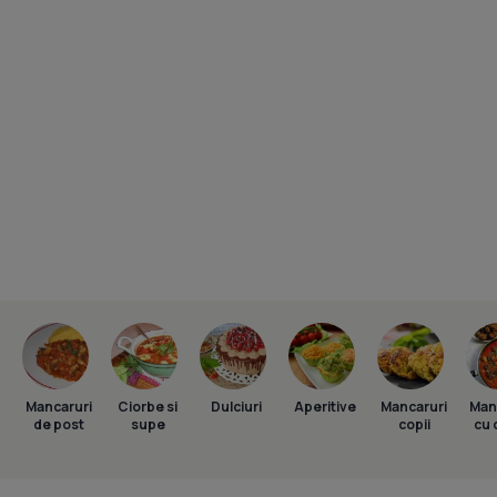
Mancaruri
Ciorbe si
Dulciuri
Aperitive
Mancaruri
Man
de post
supe
copii
cu 