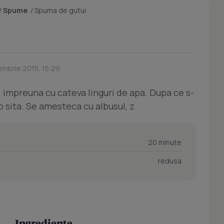
/
Spume
/
Spuma de gutui
embrie 2015, 15:29
a, impreuna cu cateva linguri de apa. Dupa ce s-
-o sita. Se amesteca cu albusul, z
20 minute
redusa
Ingrediente