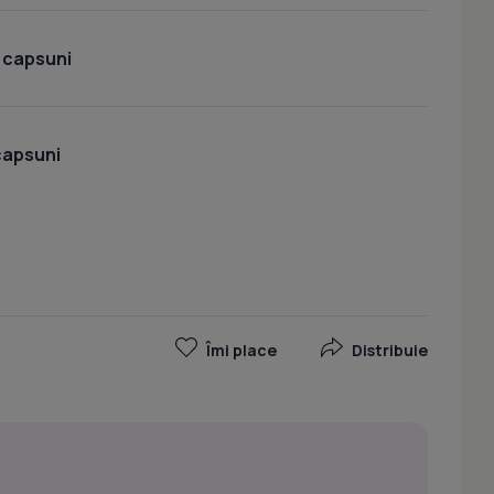
 capsuni
capsuni
Îmi place
Distribuie