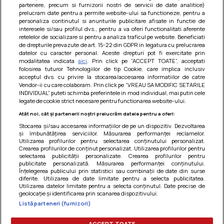
partenere, precum si furnizorii nostri de servicii de date analitice)
prelucram date pentru a permite website-ului sa functioneze, pentru a
personaliza continutul si anunturile publicitare afisate in functie de
interesele si/sau profilul dvs., pentru a va oferi functionalitati aferente
retelelor de socializare si pentru a analiza traficul pe website. Beneficiati
de drepturile prevazute de art. 15-22 din GDPR in legatura cu prelucrarea
datelor cu caracter personal. Aceste drepturi pot fi exercitate prin
modalitatea indicata
aici
. Prin click pe “ACCEPT TOATE”, acceptati
Barcute din vinete cu arpagic rosu
folosirea tuturor Tehnologiilor de tip Cookie, care implica inclusiv
acceptul dvs. cu privire la stocarea/accesarea informatiilor de catre
Un deliciu usor de preparat!
Vendor-ii cu care colaboram. Prin click pe “VREAU SA MODIFIC SETARILE
INDIVIDUAL” puteti schimba preferintele in mod individual, mai putin cele
legate de cookie strict necesare pentru functionarea website-ului.
Atât noi, cât și partenerii noștri prelucrăm datele pentru a oferi:
Stocarea și/sau accesarea informațiilor de pe un dispozitiv. Dezvoltarea
și îmbunătățirea serviciilor. Măsurarea performanței reclamelor.
Utilizarea profilurilor pentru selectarea conținutului personalizat.
Crearea profilurilor de conținut personalizat. Utilizarea profilurilor pentru
selectarea publicității personalizate. Crearea profilurilor pentru
publicitate personalizată. Măsurarea performanței conținutului.
Înțelegerea publicului prin statistici sau combinații de date din surse
diferite. Utilizarea de date limitate pentru a selecta publicitatea.
Utilizarea datelor limitate pentru a selecta conținutul. Date precise de
geolocație și identificarea prin scanarea dispozitivului.
Listă parteneri (furnizori)
Termeni si conditii
|
Politica de cookies
|
Politica de
confidentialitate
|
Gestionați preferințele
ACCEPT TOATE