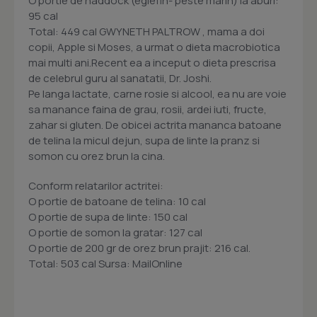
O portie de haddock (eglefin- peste marin) la aburi:
95 cal
Total: 449 cal GWYNETH PALTROW , mama a doi
copii, Apple si Moses, a urmat o dieta macrobiotica
mai multi ani.Recent ea a inceput o dieta prescrisa
de celebrul guru al sanatatii, Dr. Joshi.
Pe langa lactate, carne rosie si alcool, ea nu are voie
sa manance faina de grau, rosii, ardei iuti, fructe,
zahar si gluten. De obicei actrita mananca batoane
de telina la micul dejun, supa de linte la pranz si
somon cu orez brun la cina.
Conform relatarilor actritei:
O portie de batoane de telina: 10 cal
O portie de supa de linte: 150 cal
O portie de somon la gratar: 127 cal
O portie de 200 gr de orez brun prajit: 216 cal.
Total: 503 cal Sursa: MailOnline