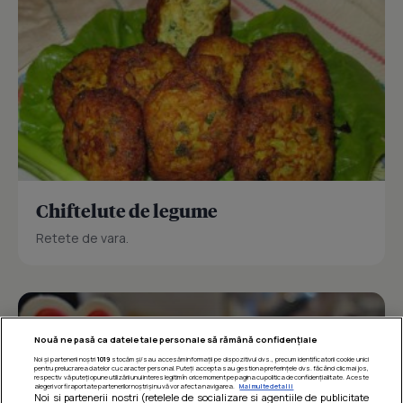
Chiftelute de legume
Retete de vara.
Nouă ne pasă ca datele tale personale să rămână confidențiale
Noi și partenerii noștri
1019
stocăm și/sau accesăm informații pe dispozitivul dvs., precum identificatorii cookie unici
pentru prelucrarea datelor cu caracter personal. Puteți accepta sau gestiona preferințele dvs. făcând clic mai jos,
respectiv vă puteți opune utilizării unui interes legitim în orice moment pe pagina cu politica de confidențialitate. Aceste
alegeri vor fi raportate partenerilor noștri și nu vă vor afecta navigarea.
Mai multe detalii
Noi si partenerii nostri (retelele de socializare si agentiile de publicitate