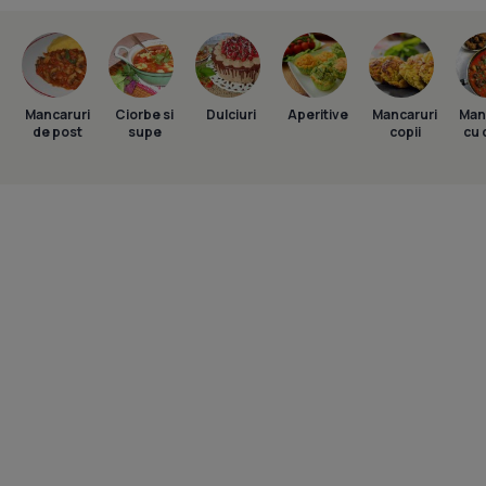
Mancaruri
Ciorbe si
Dulciuri
Aperitive
Mancaruri
Man
de post
supe
copii
cu 