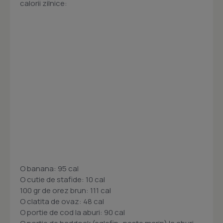
calorii zilnice:
O banana: 95 cal
O cutie de stafide: 10 cal
100 gr de orez brun: 111 cal
O clatita de ovaz: 48 cal
O portie de cod la aburi: 90 cal