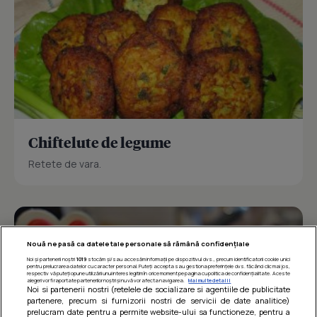
Chiftelute de legume
Retete de vara.
Nouă ne pasă ca datele tale personale să rămână confidențiale
Noi și partenerii noștri
1019
stocăm și/sau accesăm informații pe dispozitivul dvs., precum identificatorii cookie unici
pentru prelucrarea datelor cu caracter personal. Puteți accepta sau gestiona preferințele dvs. făcând clic mai jos,
respectiv vă puteți opune utilizării unui interes legitim în orice moment pe pagina cu politica de confidențialitate. Aceste
alegeri vor fi raportate partenerilor noștri și nu vă vor afecta navigarea.
Mai multe detalii
Noi si partenerii nostri (retelele de socializare si agentiile de publicitate
partenere, precum si furnizorii nostri de servicii de date analitice)
prelucram date pentru a permite website-ului sa functioneze, pentru a