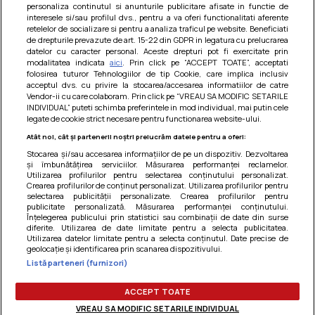
personaliza continutul si anunturile publicitare afisate in functie de
interesele si/sau profilul dvs., pentru a va oferi functionalitati aferente
retelelor de socializare si pentru a analiza traficul pe website. Beneficiati
de drepturile prevazute de art. 15-22 din GDPR in legatura cu prelucrarea
datelor cu caracter personal. Aceste drepturi pot fi exercitate prin
modalitatea indicata
aici
. Prin click pe “ACCEPT TOATE”, acceptati
Barcute din vinete cu arpagic rosu
folosirea tuturor Tehnologiilor de tip Cookie, care implica inclusiv
acceptul dvs. cu privire la stocarea/accesarea informatiilor de catre
Un deliciu usor de preparat!
Vendor-ii cu care colaboram. Prin click pe “VREAU SA MODIFIC SETARILE
INDIVIDUAL” puteti schimba preferintele in mod individual, mai putin cele
legate de cookie strict necesare pentru functionarea website-ului.
Atât noi, cât și partenerii noștri prelucrăm datele pentru a oferi:
Stocarea și/sau accesarea informațiilor de pe un dispozitiv. Dezvoltarea
și îmbunătățirea serviciilor. Măsurarea performanței reclamelor.
Utilizarea profilurilor pentru selectarea conținutului personalizat.
Crearea profilurilor de conținut personalizat. Utilizarea profilurilor pentru
selectarea publicității personalizate. Crearea profilurilor pentru
publicitate personalizată. Măsurarea performanței conținutului.
Înțelegerea publicului prin statistici sau combinații de date din surse
diferite. Utilizarea de date limitate pentru a selecta publicitatea.
Utilizarea datelor limitate pentru a selecta conținutul. Date precise de
geolocație și identificarea prin scanarea dispozitivului.
Listă parteneri (furnizori)
Termeni si conditii
|
Politica de cookies
|
Politica de
confidentialitate
|
Gestionați preferințele
ACCEPT TOATE
VREAU SA MODIFIC SETARILE INDIVIDUAL