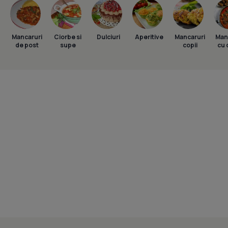
Mancaruri
Ciorbe si
Dulciuri
Aperitive
Mancaruri
Man
de post
supe
copii
cu 