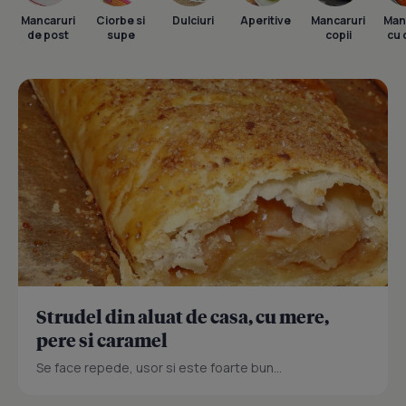
Mancaruri
Ciorbe si
Dulciuri
Aperitive
Mancaruri
Man
de post
supe
copii
cu 
Strudel din aluat de casa, cu mere,
pere si caramel
Se face repede, usor si este foarte bun...