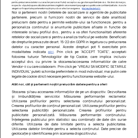
pentru prelucrarea datelor cu caracter personal. Puteți accepta sau gestiona preferințele dvs. făcând clic mai jos,
respectiv vă puteți opune utilizării unui interes legitim în orice moment pe pagina cu politica de confidențialitate. Aceste
alegeri vor fi raportate partenerilor noștri și nu vă vor afecta navigarea.
Mai multe detalii
Noi si partenerii nostri (retelele de socializare si agentiile de publicitate
partenere, precum si furnizorii nostri de servicii de date analitice)
prelucram date pentru a permite website-ului sa functioneze, pentru a
personaliza continutul si anunturile publicitare afisate in functie de
interesele si/sau profilul dvs., pentru a va oferi functionalitati aferente
retelelor de socializare si pentru a analiza traficul pe website. Beneficiati
de drepturile prevazute de art. 15-22 din GDPR in legatura cu prelucrarea
datelor cu caracter personal. Aceste drepturi pot fi exercitate prin
modalitatea indicata
aici
. Prin click pe “ACCEPT TOATE”, acceptati
Barcute din vinete cu arpagic rosu
folosirea tuturor Tehnologiilor de tip Cookie, care implica inclusiv
acceptul dvs. cu privire la stocarea/accesarea informatiilor de catre
Un deliciu usor de preparat!
Vendor-ii cu care colaboram. Prin click pe “VREAU SA MODIFIC SETARILE
INDIVIDUAL” puteti schimba preferintele in mod individual, mai putin cele
legate de cookie strict necesare pentru functionarea website-ului.
Atât noi, cât și partenerii noștri prelucrăm datele pentru a oferi:
Stocarea și/sau accesarea informațiilor de pe un dispozitiv. Dezvoltarea
și îmbunătățirea serviciilor. Măsurarea performanței reclamelor.
Utilizarea profilurilor pentru selectarea conținutului personalizat.
Crearea profilurilor de conținut personalizat. Utilizarea profilurilor pentru
selectarea publicității personalizate. Crearea profilurilor pentru
publicitate personalizată. Măsurarea performanței conținutului.
Înțelegerea publicului prin statistici sau combinații de date din surse
diferite. Utilizarea de date limitate pentru a selecta publicitatea.
Utilizarea datelor limitate pentru a selecta conținutul. Date precise de
geolocație și identificarea prin scanarea dispozitivului.