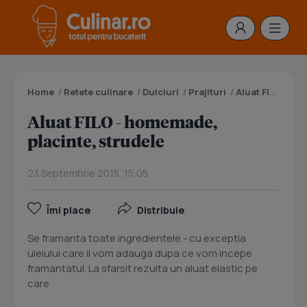
Home
/
Retete culinare
/
Dulciuri
/
Prajituri
/
Aluat FILO - homemade, placinte, strudele
Aluat FILO - homemade,
placinte, strudele
23 Septembrie 2015, 15:05
Îmi place
Distribuie
Se framanta toate ingredientele - cu exceptia
uleiului care il vom adauga dupa ce vom incepe
framantatul. La sfarsit rezulta un aluat elastic pe
care