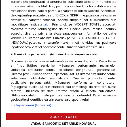
Aperitiv - Oua umplute cu avocado
personaliza continutul si anunturile publicitare afisate in functie de
interesele si/sau profilul dvs., pentru a va oferi functionalitati aferente
Oua umplute cu crema cu avocado: un aperitiv delicios,
retelelor de socializare si pentru a analiza traficul pe website. Beneficiati
simplu de preparat si cu un aspect placut. Puteti face
de drepturile prevazute de art. 15-22 din GDPR in legatura cu prelucrarea
datelor cu caracter personal. Aceste drepturi pot fi exercitate prin
aceasta reteta...
modalitatea indicata
aici
. Prin click pe “ACCEPT TOATE”, acceptati
folosirea tuturor Tehnologiilor de tip Cookie, care implica inclusiv
acceptul dvs. cu privire la stocarea/accesarea informatiilor de catre
Îmi place
Distribuie
Vendor-ii cu care colaboram. Prin click pe “VREAU SA MODIFIC SETARILE
INDIVIDUAL” puteti schimba preferintele in mod individual, mai putin cele
legate de cookie strict necesare pentru functionarea website-ului.
Atât noi, cât și partenerii noștri prelucrăm datele pentru a oferi:
Stocarea și/sau accesarea informațiilor de pe un dispozitiv. Dezvoltarea
și îmbunătățirea serviciilor. Măsurarea performanței reclamelor.
Utilizarea profilurilor pentru selectarea conținutului personalizat.
Crearea profilurilor de conținut personalizat. Utilizarea profilurilor pentru
selectarea publicității personalizate. Crearea profilurilor pentru
publicitate personalizată. Măsurarea performanței conținutului.
Înțelegerea publicului prin statistici sau combinații de date din surse
diferite. Utilizarea de date limitate pentru a selecta publicitatea.
Utilizarea datelor limitate pentru a selecta conținutul. Date precise de
geolocație și identificarea prin scanarea dispozitivului.
Listă parteneri (furnizori)
Termeni si conditii
|
Politica de cookies
|
Politica de
confidentialitate
|
Gestionați preferințele
ACCEPT TOATE
VREAU SA MODIFIC SETARILE INDIVIDUAL