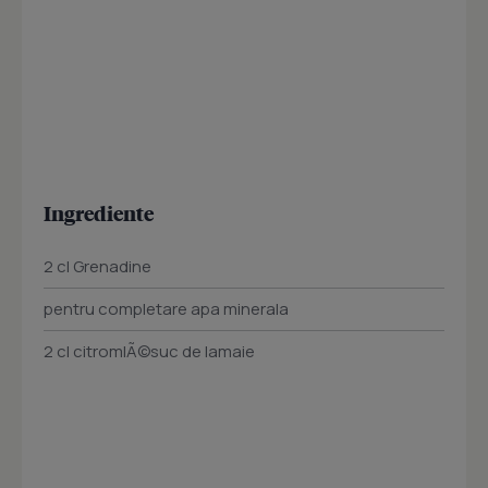
Ingrediente
2 cl Grenadine
pentru completare apa minerala
2 cl citromlÃ©suc de lamaie