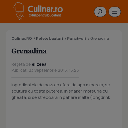
Culinar.RO
/
Retete bauturi
/
Punch-uri
/
Grenadina
Grenadina
Rețetă de
elizeea
Publicat: 23 Septembrie 2015, 15:23
Ingredientele de baza in afara de apa minerala, se
scutura cu toata puterea, in shaker impreuna cu
gheata, si se strecoara in pahare inalte (longdrink