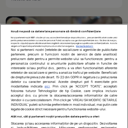
Nouă ne pasă ca datele tale personale să rămână confidențiale
Noi și partenerii noștri
1017
stocăm și/sau accesăm informații pe dispozitivul dvs., precum identificatorii cookie unici
pentru prelucrarea datelor cu caracter personal. Puteți accepta sau gestiona preferințele dvs. făcând clic mai jos,
respectiv vă puteți opune utilizării unui interes legitim în orice moment pe pagina cu politica de confidențialitate. Aceste
alegeri vor fi raportate partenerilor noștri și nu vă vor afecta navigarea.
Mai multe detalii
Noi si partenerii nostri (retelele de socializare si agentiile de publicitate
partenere, precum si furnizorii nostri de servicii de date analitice)
prelucram date pentru a permite website-ului sa functioneze, pentru a
personaliza continutul si anunturile publicitare afisate in functie de
interesele si/sau profilul dvs., pentru a va oferi functionalitati aferente
retelelor de socializare si pentru a analiza traficul pe website. Beneficiati
de drepturile prevazute de art. 15-22 din GDPR in legatura cu prelucrarea
datelor cu caracter personal. Aceste drepturi pot fi exercitate prin
modalitatea indicata
aici
. Prin click pe “ACCEPT TOATE”, acceptati
Barcute din vinete cu arpagic rosu
folosirea tuturor Tehnologiilor de tip Cookie, care implica inclusiv
acceptul dvs. cu privire la stocarea/accesarea informatiilor de catre
Un deliciu usor de preparat!
Vendor-ii cu care colaboram. Prin click pe “VREAU SA MODIFIC SETARILE
INDIVIDUAL” puteti schimba preferintele in mod individual, mai putin cele
legate de cookie strict necesare pentru functionarea website-ului.
Atât noi, cât și partenerii noștri prelucrăm datele pentru a oferi:
Stocarea și/sau accesarea informațiilor de pe un dispozitiv. Dezvoltarea
și îmbunătățirea serviciilor. Măsurarea performanței reclamelor.