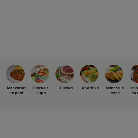
Mancaruri
Ciorbe si
Dulciuri
Aperitive
Mancaruri
Man
de post
supe
copii
cu 