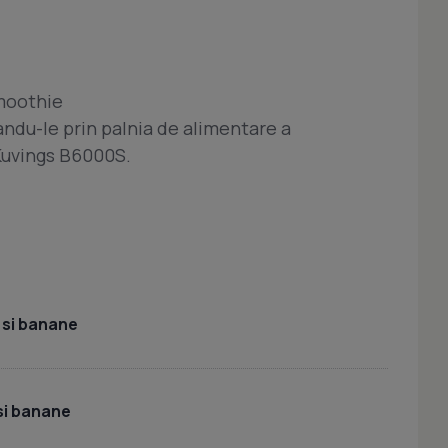
smoothie
andu-le prin palnia de alimentare a
 Kuvings B6000S.
 si banane
si banane