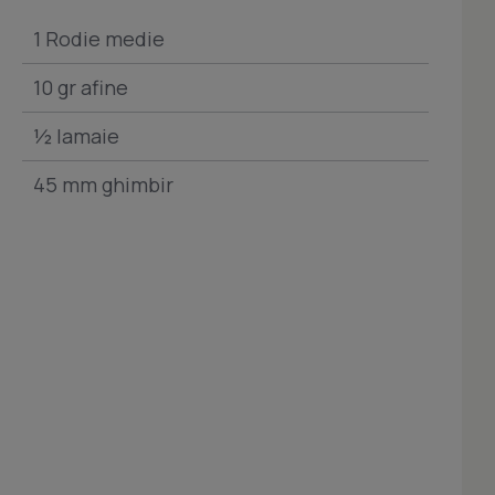
1 Rodie medie
10 gr afine
½ lamaie
45 mm ghimbir