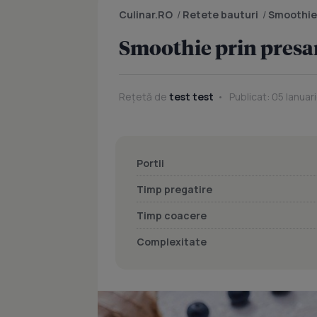
Culinar.RO
/
Retete bauturi
/
Smoothie
Smoothie prin presare
Rețetă de
test test
Publicat: 05 Ianuari
Portii
Timp pregatire
Timp coacere
Complexitate