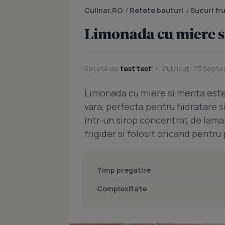
Culinar.RO
/
Retete bauturi
/
Sucuri fr
Limonada cu miere s
Rețetă de
test test
Publicat: 23 Septe
Limonada cu miere si menta este 
vara, perfecta pentru hidratare s
intr-un sirop concentrat de lamai
frigider si folosit oricand pentr
Timp pregatire
Complexitate