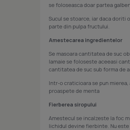
se foloseasca doar partea galbena
Sucul se stoarce, iar daca doriti 
parte din pulpa fructului.
Amestecarea ingredientelor
Se masoara cantitatea de suc obt
lamaie se foloseste aceeasi cant
cantitatea de suc sub forma de a
Intr-o craticioara se pun mierea,
proaspete de menta
Fierberea siropului
Amestecul se incalzeste la foc m
lichidul devine fierbinte. Nu este