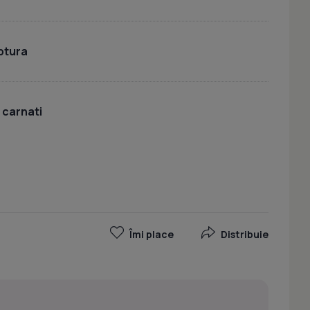
iptura
 carnati
Îmi place
Distribuie