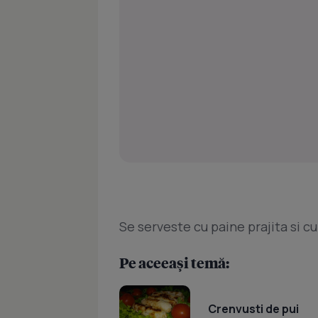
Se serveste cu paine prajita si c
Pe aceeași temă:
Crenvusti de pui