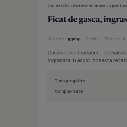
Culinar.RO
/
Retete culinare
/
Aperitiv
Ficat de gasca, ingra
Rețetă de
ggaby
Publicat: 23 Septembr
Daca vrei sa mananci o adevarata
ingrasata in aspic. Aceasta retet
Timp pregatire
Complexitate