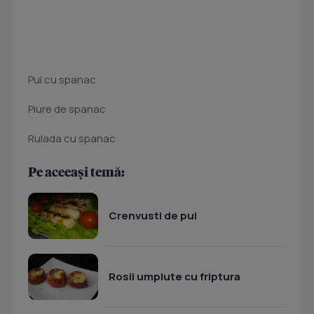
Pui cu spanac
Piure de spanac
Rulada cu spanac
Pe aceeași temă:
Crenvusti de pui
Rosii umplute cu friptura