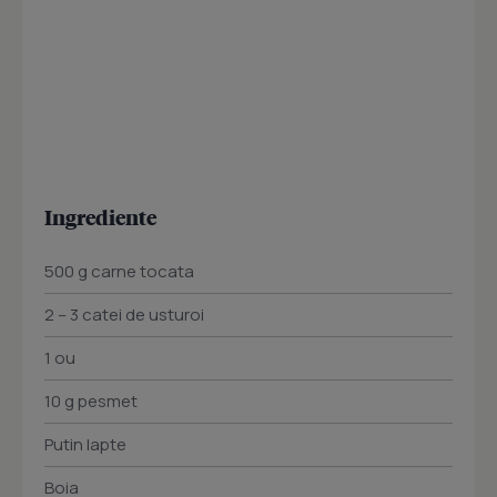
Ingrediente
500 g carne tocata
2 – 3 catei de usturoi
1 ou
10 g pesmet
Putin lapte
Boia