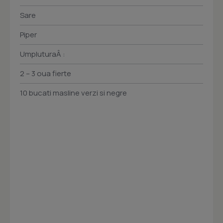
Sare
Piper
UmpluturaÂ :
2 – 3 oua fierte
10 bucati masline verzi si negre