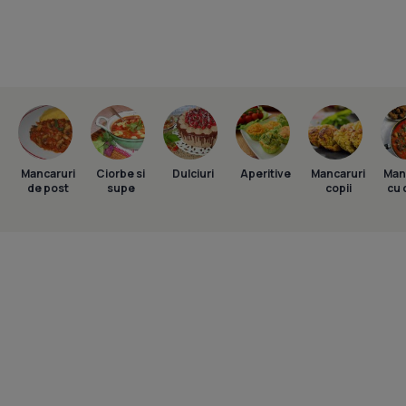
Mancaruri
Ciorbe si
Dulciuri
Aperitive
Mancaruri
Man
de post
supe
copii
cu 