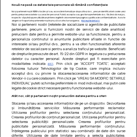
Nouă ne pasă ca datele tale personale să rămână confidențiale
Noi și partenerii noștri
1019
stocăm și/sau accesăm informații pe dispozitivul dvs., precum identificatorii cookie unici
pentru prelucrarea datelor cu caracter personal. Puteți accepta sau gestiona preferințele dvs. făcând clic mai jos,
respectiv vă puteți opune utilizării unui interes legitim în orice moment pe pagina cu politica de confidențialitate. Aceste
alegeri vor fi raportate partenerilor noștri și nu vă vor afecta navigarea.
Mai multe detalii
Noi si partenerii nostri (retelele de socializare si agentiile de publicitate
partenere, precum si furnizorii nostri de servicii de date analitice)
prelucram date pentru a permite website-ului sa functioneze, pentru a
personaliza continutul si anunturile publicitare afisate in functie de
interesele si/sau profilul dvs., pentru a va oferi functionalitati aferente
retelelor de socializare si pentru a analiza traficul pe website. Beneficiati
de drepturile prevazute de art. 15-22 din GDPR in legatura cu prelucrarea
datelor cu caracter personal. Aceste drepturi pot fi exercitate prin
modalitatea indicata
aici
. Prin click pe “ACCEPT TOATE”, acceptati
Barcute din vinete cu arpagic rosu
folosirea tuturor Tehnologiilor de tip Cookie, care implica inclusiv
acceptul dvs. cu privire la stocarea/accesarea informatiilor de catre
Un deliciu usor de preparat!
Vendor-ii cu care colaboram. Prin click pe “VREAU SA MODIFIC SETARILE
INDIVIDUAL” puteti schimba preferintele in mod individual, mai putin cele
legate de cookie strict necesare pentru functionarea website-ului.
Atât noi, cât și partenerii noștri prelucrăm datele pentru a oferi:
Stocarea și/sau accesarea informațiilor de pe un dispozitiv. Dezvoltarea
și îmbunătățirea serviciilor. Măsurarea performanței reclamelor.
Utilizarea profilurilor pentru selectarea conținutului personalizat.
Crearea profilurilor de conținut personalizat. Utilizarea profilurilor pentru
selectarea publicității personalizate. Crearea profilurilor pentru
publicitate personalizată. Măsurarea performanței conținutului.
Înțelegerea publicului prin statistici sau combinații de date din surse
diferite. Utilizarea de date limitate pentru a selecta publicitatea.