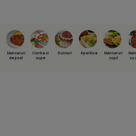
Mancaruri
Ciorbe si
Dulciuri
Aperitive
Mancaruri
Man
de post
supe
copii
cu 