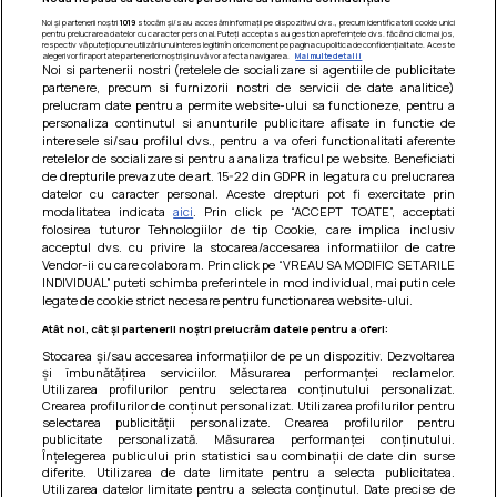
Noi și partenerii noștri
1019
stocăm și/sau accesăm informații pe dispozitivul dvs., precum identificatorii cookie unici
pentru prelucrarea datelor cu caracter personal. Puteți accepta sau gestiona preferințele dvs. făcând clic mai jos,
respectiv vă puteți opune utilizării unui interes legitim în orice moment pe pagina cu politica de confidențialitate. Aceste
alegeri vor fi raportate partenerilor noștri și nu vă vor afecta navigarea.
Mai multe detalii
Noi si partenerii nostri (retelele de socializare si agentiile de publicitate
partenere, precum si furnizorii nostri de servicii de date analitice)
prelucram date pentru a permite website-ului sa functioneze, pentru a
personaliza continutul si anunturile publicitare afisate in functie de
interesele si/sau profilul dvs., pentru a va oferi functionalitati aferente
retelelor de socializare si pentru a analiza traficul pe website. Beneficiati
de drepturile prevazute de art. 15-22 din GDPR in legatura cu prelucrarea
datelor cu caracter personal. Aceste drepturi pot fi exercitate prin
modalitatea indicata
aici
. Prin click pe “ACCEPT TOATE”, acceptati
Barcute din vinete cu arpagic rosu
folosirea tuturor Tehnologiilor de tip Cookie, care implica inclusiv
acceptul dvs. cu privire la stocarea/accesarea informatiilor de catre
Un deliciu usor de preparat!
Vendor-ii cu care colaboram. Prin click pe “VREAU SA MODIFIC SETARILE
INDIVIDUAL” puteti schimba preferintele in mod individual, mai putin cele
legate de cookie strict necesare pentru functionarea website-ului.
Atât noi, cât și partenerii noștri prelucrăm datele pentru a oferi:
Stocarea și/sau accesarea informațiilor de pe un dispozitiv. Dezvoltarea
și îmbunătățirea serviciilor. Măsurarea performanței reclamelor.
Utilizarea profilurilor pentru selectarea conținutului personalizat.
Crearea profilurilor de conținut personalizat. Utilizarea profilurilor pentru
selectarea publicității personalizate. Crearea profilurilor pentru
publicitate personalizată. Măsurarea performanței conținutului.
Înțelegerea publicului prin statistici sau combinații de date din surse
diferite. Utilizarea de date limitate pentru a selecta publicitatea.
Utilizarea datelor limitate pentru a selecta conținutul. Date precise de