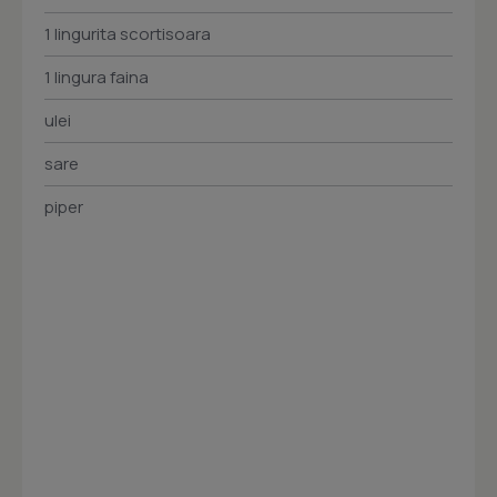
1 lingurita scortisoara
1 lingura faina
ulei
sare
piper