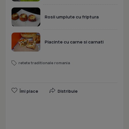
Rosii umplute cu friptura
Placinte cu carne si carnati
retete traditionale romania
Îmi place
Distribuie