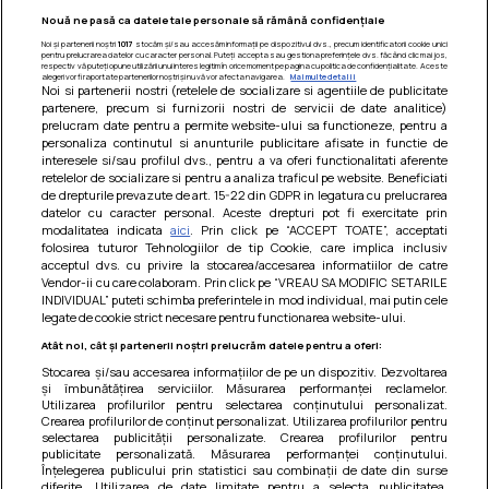
Nouă ne pasă ca datele tale personale să rămână confidențiale
Noi și partenerii noștri
1017
stocăm și/sau accesăm informații pe dispozitivul dvs., precum identificatorii cookie unici
pentru prelucrarea datelor cu caracter personal. Puteți accepta sau gestiona preferințele dvs. făcând clic mai jos,
respectiv vă puteți opune utilizării unui interes legitim în orice moment pe pagina cu politica de confidențialitate. Aceste
alegeri vor fi raportate partenerilor noștri și nu vă vor afecta navigarea.
Mai multe detalii
Noi si partenerii nostri (retelele de socializare si agentiile de publicitate
partenere, precum si furnizorii nostri de servicii de date analitice)
prelucram date pentru a permite website-ului sa functioneze, pentru a
personaliza continutul si anunturile publicitare afisate in functie de
interesele si/sau profilul dvs., pentru a va oferi functionalitati aferente
retelelor de socializare si pentru a analiza traficul pe website. Beneficiati
de drepturile prevazute de art. 15-22 din GDPR in legatura cu prelucrarea
datelor cu caracter personal. Aceste drepturi pot fi exercitate prin
modalitatea indicata
aici
. Prin click pe “ACCEPT TOATE”, acceptati
Barcute din vinete cu arpagic rosu
folosirea tuturor Tehnologiilor de tip Cookie, care implica inclusiv
acceptul dvs. cu privire la stocarea/accesarea informatiilor de catre
Un deliciu usor de preparat!
Vendor-ii cu care colaboram. Prin click pe “VREAU SA MODIFIC SETARILE
INDIVIDUAL” puteti schimba preferintele in mod individual, mai putin cele
legate de cookie strict necesare pentru functionarea website-ului.
Atât noi, cât și partenerii noștri prelucrăm datele pentru a oferi:
Stocarea și/sau accesarea informațiilor de pe un dispozitiv. Dezvoltarea
și îmbunătățirea serviciilor. Măsurarea performanței reclamelor.
Utilizarea profilurilor pentru selectarea conținutului personalizat.
Crearea profilurilor de conținut personalizat. Utilizarea profilurilor pentru
selectarea publicității personalizate. Crearea profilurilor pentru
publicitate personalizată. Măsurarea performanței conținutului.
Înțelegerea publicului prin statistici sau combinații de date din surse
diferite. Utilizarea de date limitate pentru a selecta publicitatea.