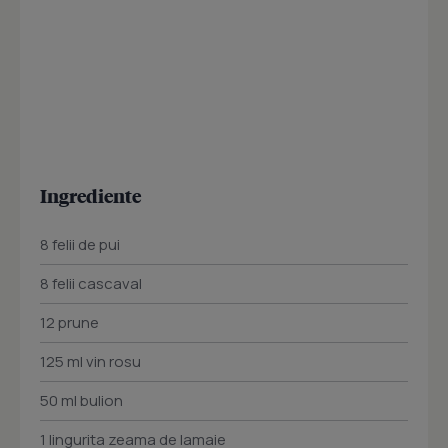
Ingrediente
8 felii de pui
8 felii cascaval
12 prune
125 ml vin rosu
50 ml bulion
1 lingurita zeama de lamaie