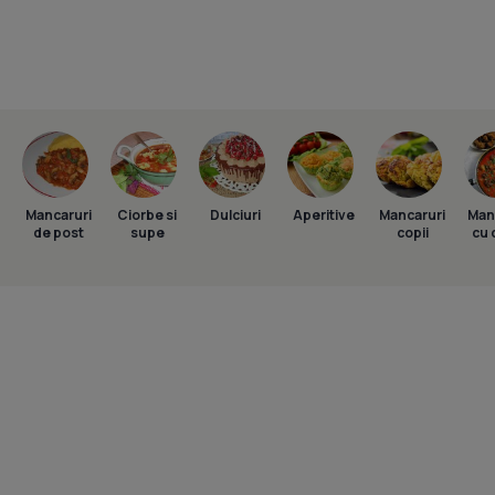
Mancaruri
Ciorbe si
Dulciuri
Aperitive
Mancaruri
Man
de post
supe
copii
cu 