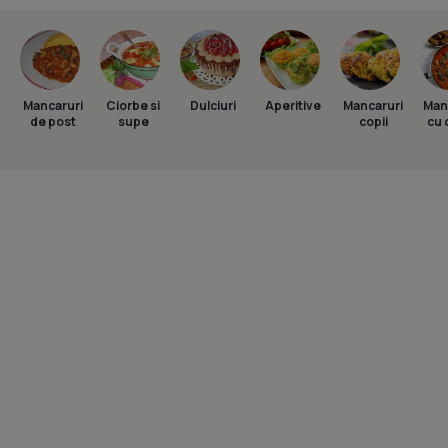
Mancaruri
Ciorbe si
Dulciuri
Aperitive
Mancaruri
Man
de post
supe
copii
cu 