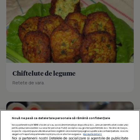
Chiftelute de legume
Retete de vara.
Nouă ne pasă ca datele tale personale să rămână confidențiale
Noi și partenerii noștri
1019
stocăm și/sau accesăm informații pe dispozitivul dvs., precum identificatorii cookie unici
pentru prelucrarea datelor cu caracter personal. Puteți accepta sau gestiona preferințele dvs. făcând clic mai jos,
respectiv vă puteți opune utilizării unui interes legitim în orice moment pe pagina cu politica de confidențialitate. Aceste
alegeri vor fi raportate partenerilor noștri și nu vă vor afecta navigarea.
Mai multe detalii
Noi si partenerii nostri (retelele de socializare si agentiile de publicitate