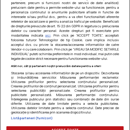
partenere, precum si furnizorii nostri de servicii de date analitice)
prelucram date pentru a permite website-ului sa functioneze, pentru a
personaliza continutul si anunturile publicitare afisate in functie de
interesele si/sau profilul dvs., pentru a va oferi functionalitati aferente
retelelor de socializare si pentru a analiza traficul pe website. Beneficiati
de drepturile prevazute de art. 15-22 din GDPR in legatura cu prelucrarea
datelor cu caracter personal. Aceste drepturi pot fi exercitate prin
modalitatea indicata
aici
. Prin click pe “ACCEPT TOATE”, acceptati
Barcute din vinete cu arpagic rosu
folosirea tuturor Tehnologiilor de tip Cookie, care implica inclusiv
acceptul dvs. cu privire la stocarea/accesarea informatiilor de catre
Un deliciu usor de preparat!
Vendor-ii cu care colaboram. Prin click pe “VREAU SA MODIFIC SETARILE
INDIVIDUAL” puteti schimba preferintele in mod individual, mai putin cele
legate de cookie strict necesare pentru functionarea website-ului.
Atât noi, cât și partenerii noștri prelucrăm datele pentru a oferi:
Stocarea și/sau accesarea informațiilor de pe un dispozitiv. Dezvoltarea
și îmbunătățirea serviciilor. Măsurarea performanței reclamelor.
Utilizarea profilurilor pentru selectarea conținutului personalizat.
Crearea profilurilor de conținut personalizat. Utilizarea profilurilor pentru
selectarea publicității personalizate. Crearea profilurilor pentru
publicitate personalizată. Măsurarea performanței conținutului.
Înțelegerea publicului prin statistici sau combinații de date din surse
diferite. Utilizarea de date limitate pentru a selecta publicitatea.
Utilizarea datelor limitate pentru a selecta conținutul. Date precise de
geolocație și identificarea prin scanarea dispozitivului.
Listă parteneri (furnizori)
Termeni si conditii
|
Politica de cookies
|
Politica de
confidentialitate
|
Gestionați preferințele
ACCEPT TOATE