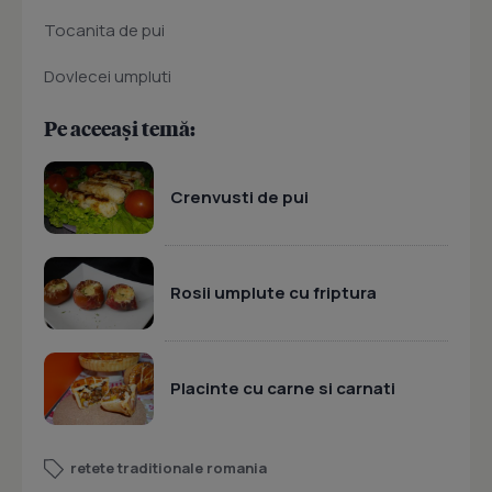
Tocanita de pui
Dovlecei umpluti
Pe aceeași temă:
Crenvusti de pui
Rosii umplute cu friptura
Placinte cu carne si carnati
retete traditionale romania