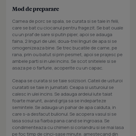
Mod de preparare
Carnea de porc se spala, se curata si se taie in felii,
care se bat cu ciocanul pentru fragezit. Se bat ouale
cu un praf de sare si putin piper, apoi se adauga
faina, 2 linguri de ulei, doua-trei linguri de apa si se
omogenizeaza bine. Se trec bucatile de carne, pe
rana, prin ou batut si prin pesmet, apoi se prajesc pe
ambele parti si in ulei incins. Se scot snitelele si se
asaza pe o farfurie, acoperite cu un capac.
Ceapa se curata si se taie solzisori. Cateii de usturoi
curatati se taie in jumatati. Ceapa si usturoiul se
calesc in ulei incins. Se adauga ardeiul iute taiat
foarte marunt, avand grija sa se indeparteze
semintele. Se adauga un pahar de apa calduta, in
care s-a desfacut bulionul. Se acopera vasul si se
lasa sosul sa fiarba pana cand se ingroasa. Se
condimenteaza cu chimen si coriandru si se mai lasa
pe foc timp de cinci-sase minute, amestecand din