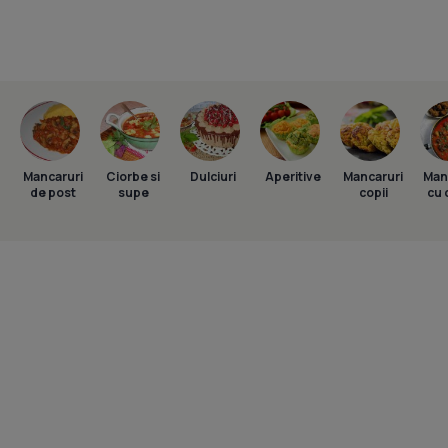
Mancaruri
Ciorbe si
Dulciuri
Aperitive
Mancaruri
Man
de post
supe
copii
cu 