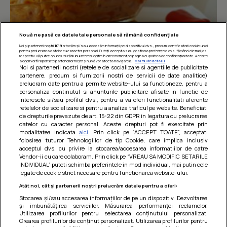
Nouă ne pasă ca datele tale personale să rămână confidențiale
Noi și partenerii noștri
1019
stocăm și/sau accesăm informații pe dispozitivul dvs., precum identificatorii cookie unici
pentru prelucrarea datelor cu caracter personal. Puteți accepta sau gestiona preferințele dvs. făcând clic mai jos,
respectiv vă puteți opune utilizării unui interes legitim în orice moment pe pagina cu politica de confidențialitate. Aceste
alegeri vor fi raportate partenerilor noștri și nu vă vor afecta navigarea.
Mai multe detalii
Noi si partenerii nostri (retelele de socializare si agentiile de publicitate
partenere, precum si furnizorii nostri de servicii de date analitice)
prelucram date pentru a permite website-ului sa functioneze, pentru a
personaliza continutul si anunturile publicitare afisate in functie de
interesele si/sau profilul dvs., pentru a va oferi functionalitati aferente
retelelor de socializare si pentru a analiza traficul pe website. Beneficiati
Paste integrale cu carne de pui in sos
de drepturile prevazute de art. 15-22 din GDPR in legatura cu prelucrarea
datelor cu caracter personal. Aceste drepturi pot fi exercitate prin
de rosii
modalitatea indicata
aici
. Prin click pe “ACCEPT TOATE”, acceptati
folosirea tuturor Tehnologiilor de tip Cookie, care implica inclusiv
O mancare usoara, satioasa si gustoasa! Retete
acceptul dvs. cu privire la stocarea/accesarea informatiilor de catre
dietetice
Vendor-ii cu care colaboram. Prin click pe “VREAU SA MODIFIC SETARILE
INDIVIDUAL” puteti schimba preferintele in mod individual, mai putin cele
legate de cookie strict necesare pentru functionarea website-ului.
Atât noi, cât și partenerii noștri prelucrăm datele pentru a oferi:
Stocarea și/sau accesarea informațiilor de pe un dispozitiv. Dezvoltarea
și îmbunătățirea serviciilor. Măsurarea performanței reclamelor.
Utilizarea profilurilor pentru selectarea conținutului personalizat.
Crearea profilurilor de conținut personalizat. Utilizarea profilurilor pentru